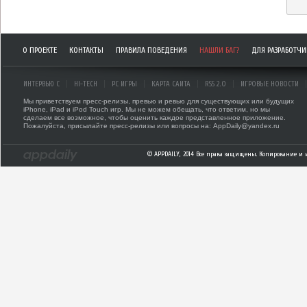
О ПРОЕКТЕ
КОНТАКТЫ
ПРАВИЛА ПОВЕДЕНИЯ
НАШЛИ БАГ?
ДЛЯ РАЗРАБОТЧ
ИНТЕРВЬЮ С
HI-TECH
PC ИГРЫ
КАРТА САЙТА
RSS 2.0
ИГРОВЫЕ НОВОСТИ
Мы приветствуем пресс-релизы, превью и ревью для существующих или будущих
iPhone, iPad и iPod Touch игр. Мы не можем обещать, что ответим, но мы
сделаем все возможное, чтобы оценить каждое представленное приложение.
Пожалуйста, присылайте пресс-релизы или вопросы на: AppDaily@yandex.ru
© APPDAILY, 2014 Все права защищены. Копирование и 