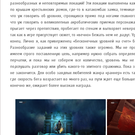
разнообразных и неповторимых локаций! Эти локации выполнены каж
по крышам крестьянских домов, где-то в катакомбах замка, темнице
что уж говорить об уровнях, строящихся прямо под ногами главного
что уж говорить о великолепных акробатических приемах персонажа
прыгает через препятствия, пробегает по стенам и вытворяет неверо
так как в игре присутствует сюжет, то «вечно» бежать нем не дадут. 
конец. Лично я, как приверженец «бесконечных уровней на счет» б
Разнообразие заданий на этих уровнях также огромно. Мы не пр
имеем строго поставленную цель, например нужно собрать определ
перчатки, и пока мы не соберем все количество, уровень мы не 
подслушать разговор или убить какого-то элитного стражника. Пока
не закончится. Для особо заядлых любителей жанра «раннер» есть т
где скорость бега возрастает во много раз, на пути ждет еще больше
конечно же, ожидает более высокая награда.