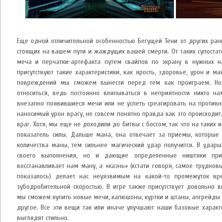
Еще одной отличительной особенностью Бегущей Тени от других ран
стоящих на вашем пути и жаждущих вашей смерти. От таких супоста
меча и перчатки-артефакта путем свайпов по экрану в нужных на
присутствуют такие характеристики, как ярость, здоровье, урон и ма
повреждений мы сможем вынести перед тем как проиграем. Но 
относиться, ведь постоянно вляпываться в неприятности никто на
внезапно появившиеся мечи или не успеть среагировать на противн
наносимый урон врагу, не совсем понятно правда как это происходит
враг. Хотя, мы еще не доходили до битвы с боссом, так что на таких
показатель силы. Дальше мана, она отвечает за приемы, которы
количества маны, тем сильнее магический удар получится. В удары
своего выполнения, но и дающие определенные ништяки при
восстанавливает нам ману, а «казнь» (кстати говоря, самое трудно
показалось) делает нас неуязвимым на какой-то промежуток вр
зубодробительной скоростью. В игре также присутствует довольно 
мы сможем купить новые мечи, капюшоны, куртки и штаны, апгрейды 
другое. Все эти вещи так или иначе улучшают наши базовые характ
выглядят стильно.