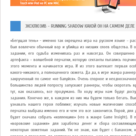
ЭКСКЛЮЗИВ - RUNNING SHADOW КАКОЙ ОН НА САМОМ ДЕЛЕ 
«Бегущая тень» - именно так окрещена игра на русском языке – рас
был вовлечен обычный вор и убийца из низших слоев общества. В 
задании, его судьба изменилась раз и навсегда. Он совершенно 
артефакта – волшебной перчатки, которую сектанты пытались подчин
этого момента и начинается игра. И из этого вытекает первая осо
какого-никакого, а полноценного сюжета. Да да, в игре жанра ранне
закрученный по самое «не балуйся». Очень спорное и неоднозначное
большинство людей попросту запускают раннеры, чтобы скоротать в
тут, как оказалось, все продумано. По ходу игры нам будут дос
задания. Конечно же, в каждом из них мы будем только бегать. В
узнавать нашего героя поближе; изучать новые магические спосо
перчатка выбрала именно его и чем это все закончится. Порой, для
будет сначала собрать «коллекцию» (что в жанре Game Insight). В
«воровские задания» для заработка денег и сбора составляющи
некоторых сюжетных заданий. Уж не знаю, как будет с балансом, 