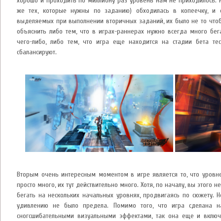
хорошо и проходить по миллиону раз уровень нам не приходилось. Р
же тех, которые нужны по заданию) обходилась в копеечку, и о
выделяемых при выполнении вторичных заданий, их было не то чтоб
объяснить либо тем, что в играх-раннерах нужно всегда много бег
чего-либо, либо тем, что игра еще находится на стадии бета те
сбалансируют.
Вторым очень интересным моментом в игре является то, что уровн
просто много, их тут действительно много. Хотя, по началу, вы этого н
бегать на нескольких начальных уровнях, продвигаясь по сюжету. Н
удивлению не было предела. Помимо того, что игра сделана н
сногсшибательными визуальными эффектами, так она еще и включ