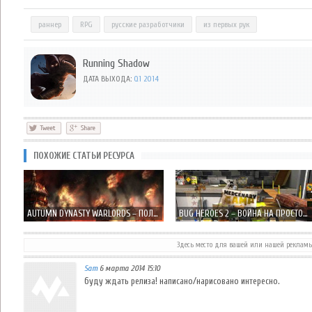
раннер
RPG
русские разработчики
из первых рук
Running Shadow
ДАТА ВЫХОДА:
Q1 2014
ПОХОЖИЕ СТАТЬИ РЕСУРСА
AUTUMN DYNASTY WARLORDS – ПОЛНОМАСШТАБНАЯ СТРАТЕГИЯ В РЕАЛЬНОМ ВРЕМЕНИ
BUG HEROES 2 – ВОЙНА НА ПРОСТОРАХ ВАШЕЙ КУХНИ
Здесь место для вашей или нашей реклам
Sam
6 марта 2014 15:10
OBERON'S COURT ЭКСКЛЮЗИВНОЕ ВИДЕО И НЕ МНОГО ОБ ИГРЕ
ИНТЕРВЬЮ С СОЗДАТЕЛЯМИ IN FEAR I TRUST - BLACK WING FOUNDATION
буду ждать релиза! написано/нарисовано интересно.