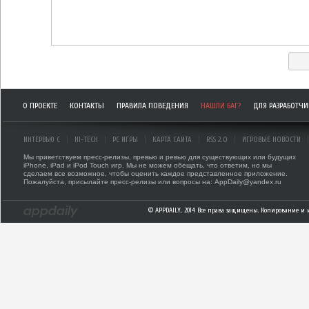
О ПРОЕКТЕ
КОНТАКТЫ
ПРАВИЛА ПОВЕДЕНИЯ
НАШЛИ БАГ?
ДЛЯ РАЗРАБОТЧ
ИНТЕРВЬЮ С
HI-TECH
PC ИГРЫ
КАРТА САЙТА
RSS 2.0
ИГРОВЫЕ НОВОСТИ
Мы приветствуем пресс-релизы, превью и ревью для существующих или будущих
iPhone, iPad и iPod Touch игр. Мы не можем обещать, что ответим, но мы
сделаем все возможное, чтобы оценить каждое представленное приложение.
Пожалуйста, присылайте пресс-релизы или вопросы на: AppDaily@yandex.ru
© APPDAILY, 2014 Все права защищены. Копирование и 