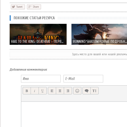
ПОХОЖИЕ СТАТЬИ РЕСУРСА
HAIL TO THE KING: DEATHBAT – ПЕРВЫЙ ТРЕЙЛЕР ИГРЫ ОТ РОК-ГРУППЫ AVENGED SEVENFOLD
RUNNING SHADOW НОВЫЕ ПОДРОБНОСТИ И СКРИНШОТЫ
Здесь место для вашей или нашей реклам
SPACE CHICKS НОВЫЙ КОСМИЧЕСКИЙ РАННЕР ОТ CRESCENT MOON GAMES
DAYS OF WAR ШУТЕР ОТ ТРЕТЬЕГО ЛИЦА ОТ EGGCODE GAMES
Добавления комментария: