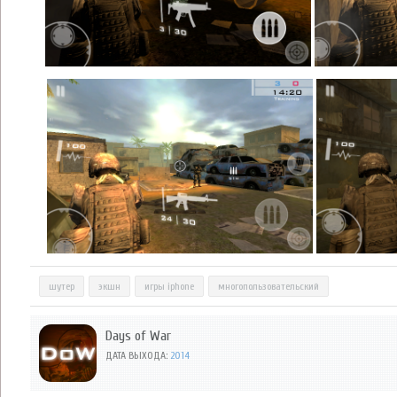
шутер
экшн
игры iphone
многопользовательский
Days of War
ДАТА ВЫХОДА:
2014