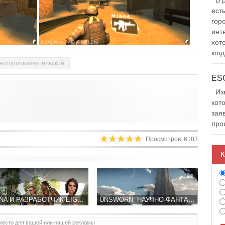
В р
ест
гор
инт
хот
когд
ногопользовательский
Изв
кот
зая
про
Просмотров: 6183
К
DENA И РАЗРАБОТЧИК EIGHTPIXELSSQUARE ПРЕДСТАВИЛИ IOS ШУТЕР LAWLESS
UNSWORN, НАУЧНО-ФАНТАСТИЧЕСКИЙ RPG ОТ INVULSE GAMES: ГЕЙМПЛЕЙ ВИДЕО
место для вашей или нашей рекламы