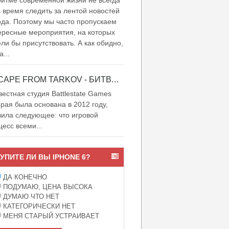
итме современной жизни не всегда
ь время следить за лентой новостей
ода. Поэтому мы часто пропускаем
ересные мероприятия, на которых
ели бы присутствовать. А как обидно,
а...
ESCAPE FROM TARKOV - БИТВА ЗА ТАРКОВ
естная студия Battlestate Games
орая была основана в 2012 году,
вила следующее: что игровой
цесс всеми...
УПИТЕ ЛИ ВЫ IPHONE 6?
ДА КОНЕЧНО
ПОДУМАЮ, ЦЕНА ВЫСОКА
ДУМАЮ ЧТО НЕТ
КАТЕГОРИЧЕСКИ НЕТ
МЕНЯ СТАРЫЙ УСТРАИВАЕТ