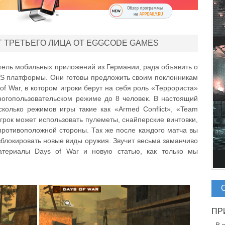
Т ТРЕТЬЕГО ЛИЦА ОТ EGGCODE GAMES
тель мобильных приложений из Германии, рада объявить о
iOS платформы. Они готовы предложить своим поклонникам
of War, в котором игроки берут на себя роль «Террориста»
огопользовательском режиме до 8 человек. В настоящий
колько режимов игры такие как «Armed Conflict», «Team
игрок может использовать пулеметы, снайперские винтовки,
противоположной стороны. Так же после каждого матча вы
зблокировать новые виды оружия. Звучит весьма заманчиво
атериалы Days of War и новую статью, как только мы