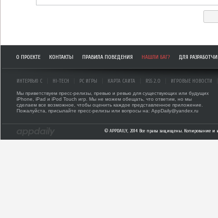
О ПРОЕКТЕ
КОНТАКТЫ
ПРАВИЛА ПОВЕДЕНИЯ
НАШЛИ БАГ?
ДЛЯ РАЗРАБОТЧ
ИНТЕРВЬЮ С
HI-TECH
PC ИГРЫ
КАРТА САЙТА
RSS 2.0
ИГРОВЫЕ НОВОСТИ
Мы приветствуем пресс-релизы, превью и ревью для существующих или будущих
iPhone, iPad и iPod Touch игр. Мы не можем обещать, что ответим, но мы
сделаем все возможное, чтобы оценить каждое представленное приложение.
Пожалуйста, присылайте пресс-релизы или вопросы на: AppDaily@yandex.ru
© APPDAILY, 2014 Все права защищены. Копирование и 