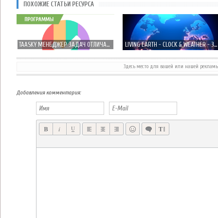
ПОХОЖИЕ СТАТЬИ РЕСУРСА
TAASKY МЕНЕДЖЕР ЗАДАЧ ОТЛИЧАЮЩИЙСЯ ПРОСТОТОЙ И КРАСОТОЙ!
LIVING EARTH - CLOCK & WEATHER - ЗЕМЛЯ В РЕЖИМЕ РЕАЛЬНОГО ВРЕМЕНИ
Здесь место для вашей или нашей реклам
RUNIC SORCERER МИР ГЛАЗАМИ ВОЛШЕБНИКОВ В НОВОЙ RTS ОТ PLEXUS GAMES
COMBAT MONSTERS КРОСС-ПЛАТФОРМЕР ОТ RUBICON DEVELOPMENT
Добавления комментария: