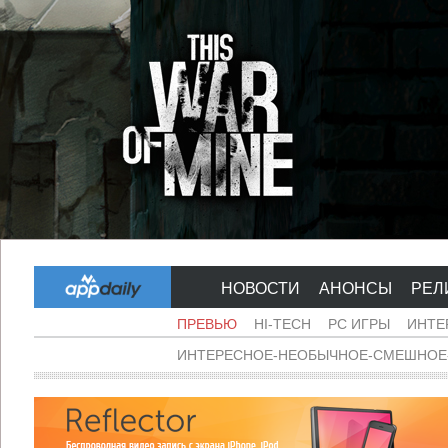
НОВОСТИ
АНОНСЫ
РЕЛ
ПРЕВЬЮ
HI-TECH
PC ИГРЫ
ИНТЕ
ИНТЕРЕСНОЕ-НЕОБЫЧНОЕ-СМЕШНОЕ-