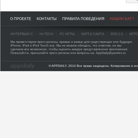
О ПРОЕКТЕ
КОНТАКТЫ
ПРАВИЛА ПОВЕДЕНИЯ
НАШЛИ БАГ?
ИНТЕРВЬЮ С
HI-TECH
PC ИГРЫ
КАРТА САЙТА
RSS 2.0
ИГР
Мы приветствуем пресс-релизы, превью и ревью для существующих или будущих
iPhone, iPad и iPod Touch игр. Мы не можем обещать, что ответим, но мы
сделаем все возможное, чтобы оценить каждое представленное приложение.
Пожалуйста, присылайте пресс-релизы или вопросы на: AppDaily@yandex.ru
© APPDAILY, 2014 Все права защищены. Копирование и ис