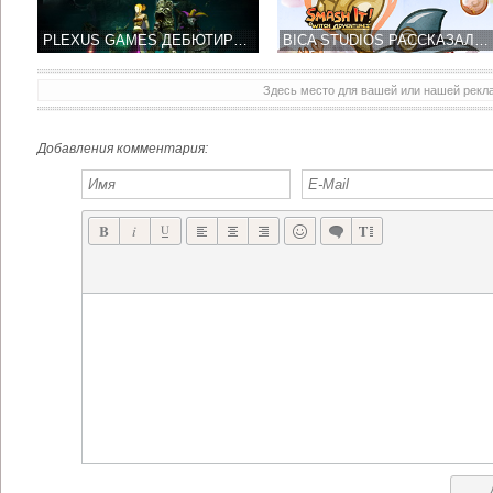
PLEXUS GAMES ДЕБЮТИРОВАЛ С НОВОЙ RTS ИГРОЙ RUNIC SORCERER
BICA STUDIOS РАССКАЗАЛА О ПРЕДСТОЯЩЕЙ ИГРЕ SMASH IT! ADVENTURIES
Здесь место для вашей или нашей рек
LITTLE BIT EVIL КЛАССИКА ЖАНРА TOWER DEFENSE НА СТОРОНЕ ЗЛА, А НЕ ДОБРА
БЕСПЛАТНЫЙ ЗОМБИ ШУТЕР THE DROWNING УЖЕ В APP STORE
Добавления комментария: