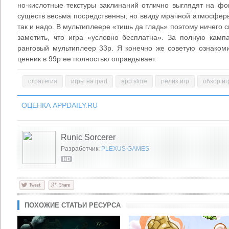
но-кислотные текстуры заклинаний отлично выглядят на фо
существ весьма посредственны, но ввиду мрачной атмосферы
так и надо. В мультиплеере «тишь да гладь» поэтому ничего с
заметить, что игра «условно бесплатна». За полную камп
ранговый мультиплеер 33р. Я конечно же советую ознакоми
ценник в 99р ее полностью оправдывает.
стратегия
игры на ipad
app store
релиз игр
обзор иг
ОЦЕНКА APPDAILY.RU
Runic Sorcerer
Разработчик:
PLEXUS GAMES
ПОХОЖИЕ СТАТЬИ РЕСУРСА