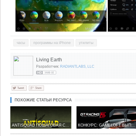
часы
программы на iPhone
утилиты
Living Earth
Разработчик:
RADIANTLABS, LLC
ПОХОЖИЕ СТАТЬИ РЕСУРСА
ANTISQUAD ПОШАГОВАЯ СТРАТЕГИЯ ОТ РУССКИХ РАЗРАБОТЧИКОВ INSGAMES
КОНКУРС: GAMELOFT ВЫПУСТИЛ В APP STORE GT RACING 2: THE REAL CAR EXPERIENCE