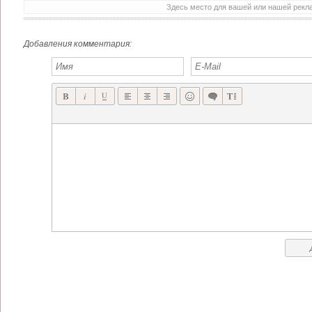
Здесь место для вашей или нашей рек
11 BIT STUDIOS ВЫПУСКАЕТ ДОЛГОЖДАННЫЙ «TOWER DEFENSE» ANOMALY 2 ВМЕСТЕ С CHILLINGO
GAME INSIGHT ОПУБЛИКОВАЛ ГЕЙМПЛЕЙ ВИДЕО TANK DOMINATION
Добавления комментария: