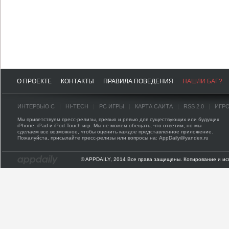
О ПРОЕКТЕ
КОНТАКТЫ
ПРАВИЛА ПОВЕДЕНИЯ
НАШЛИ БАГ?
ИНТЕРВЬЮ С
HI-TECH
PC ИГРЫ
КАРТА САЙТА
RSS 2.0
ИГР
Мы приветствуем пресс-релизы, превью и ревью для существующих или будущих
iPhone, iPad и iPod Touch игр. Мы не можем обещать, что ответим, но мы
сделаем все возможное, чтобы оценить каждое представленное приложение.
Пожалуйста, присылайте пресс-релизы или вопросы на: AppDaily@yandex.ru
© APPDAILY, 2014 Все права защищены. Копирование и ис