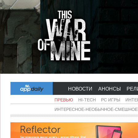
НОВОСТИ
АНОНСЫ
РЕЛ
ПРЕВЬЮ
HI-TECH
PC ИГРЫ
ИНТЕ
ИНТЕРЕСНОЕ-НЕОБЫЧНОЕ-СМЕШНОЕ-