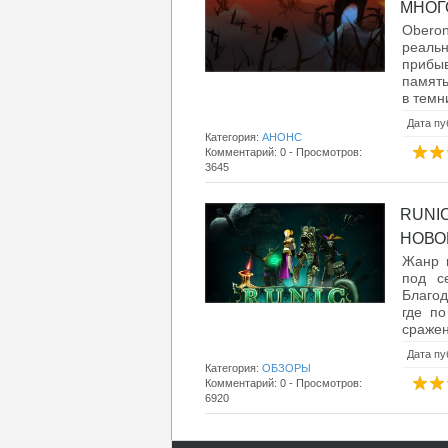
МНОГО
Oberon
реаль
прибыв
память
в темн
Дата пу
Категория:
АНОНС
Комментарий: 0 - Просмотров:
3645
RUNI
НОВОЙ
Жанр м
под с
Благод
где п
сражен
Дата пу
Категория:
ОБЗОРЫ
Комментарий: 0 - Просмотров:
6920