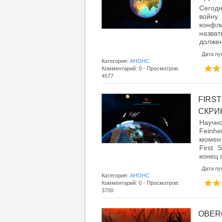
Сегодн
войну
конфл
назват
должен
Дата пу
Категория:
АНОНС
Комментарий: 0 - Просмотров:
4577
FIRS
СКРИН
Научно
Feinh
момент
First 
конец 
Дата пу
Категория:
АНОНС
Комментарий: 0 - Просмотров:
3700
OBER