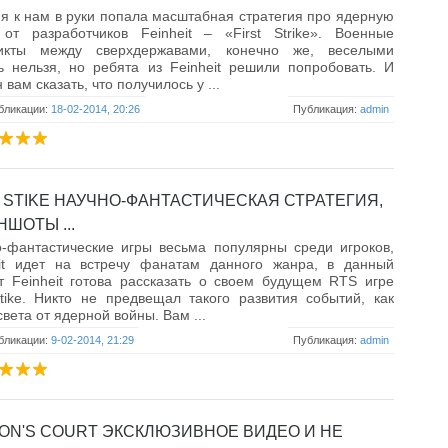
я к нам в руки попала масштабная стратегия про ядерную
 от разработчиков Feinheit – «First Strike». Военные
икты между сверхдержавами, конечно же, веселыми
ь нельзя, но ребята из Feinheit решили попробовать. И
 вам сказать, что получилось у ...
бликации:
18-02-2014, 20:26
Публикация:
admin
T STIKE НАУЧНО-ФАНТАСТИЧЕСКАЯ СТРАТЕГИЯ,
ШОТЫ ...
-фантастические игры весьма популярны среди игроков,
eit идет на встречу фанатам данного жанра, в данный
 Feinheit готова рассказать о своем будущем RTS игре
Stike. Никто не предвещал такого развития событий, как
света от ядерной войны. Вам ...
бликации:
9-02-2014, 21:29
Публикация:
admin
ON'S COURT ЭКСКЛЮЗИВНОЕ ВИДЕО И НЕ