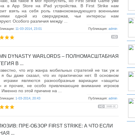
наю, как такое я мог пропустить, но First Strike Game уже
на в App Store на iPad устройства. В First Strike нам
тоит взять на себя роль главнокомандующего военными
виями одной из сверхдержав, чьи интересы нам
руют. Особого различия между ...
бликации:
11-03-2014, 23:01
Публикация:
admin
MN DYNASTY WARLORDS – ПОЛНОМАСШТАБНАЯ
ЕГИЯ В ...
звестно, что игр жанра мобильных стратегий не так уж и
 я бы даже сказал, что их практически нет. В основном
и играми являются разнообразные вариации «защиты
» и прочие, не особо привлекающие внимание игроков
 Именно по этой причине на ...
бликации:
1-03-2014, 20:43
Публикация:
admin
ЮЗИВ: ПРЕ-ОБЗОР FIRST STRIKE: А ЧТО ЕСЛИ
АЯ ...