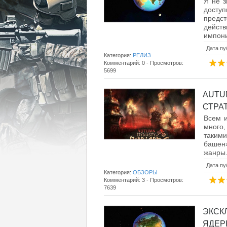
Я не з
доступ
предс
дейст
импони
Дата пу
Категория:
РЕЛИЗ
Комментарий: 0 - Просмотров:
5699
AUTU
СТРАТ
Всем и
много,
таким
башен
жанры.
Дата пу
Категория:
ОБЗОРЫ
Комментарий: 3 - Просмотров:
7639
ЭКСКЛ
ЯДЕРН