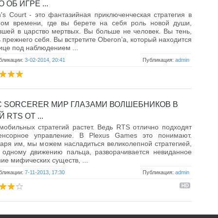
 ОБ ИГРЕ ...
's Court - это фантазийная приключенческая стратегия в
ном времени, где вы берете на себя роль новой души,
шей в царство мертвых. Вы больше не человек. Вы тень,
 прежнего себя. Вы встретите Oberon’а, который находится
ице под наблюдением ...
бликации:
3-02-2014, 20:41
Публикация:
admin
C SORCERER МИР ГЛАЗАМИ ВОЛШЕБНИКОВ В
 RTS ОТ ...
обильных стратегий растет. Ведь RTS отлично подходят
енсорное управление. В Plexus Games это понимают.
аря им, мы можем насладиться великолепной стратегией,
о одному движению пальца, разворачивается невиданное
ие мифических существ, ...
бликации:
7-11-2013, 17:30
Публикация:
admin