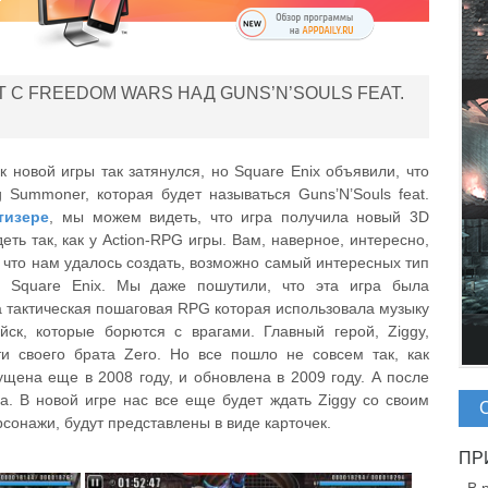
Т С FREEDOM WARS НАД GUNS’N’SOULS FEAT.
к новой игры так затянулся, но Square Enix объявили, что
Summoner, которая будет называться Guns’N’Souls feat.
тизере
, мы можем видеть, что игра получила новый 3D
еть так, как у Action-RPG игры. Вам, наверное, интересно,
, что нам удалось создать, возможно самый интересных тип
ал Square Enix. Мы даже пошутили, что эта игра была
 тактическая пошаговая RPG которая использовала музыку
ск, которые борются с врагами. Главный герой, Ziggy,
и своего брата Zero. Но все пошло не совсем так, как
щена еще в 2008 году, и обновлена в 2009 году. А после
а. В новой игре нас все еще будет ждать Ziggy со своим
онажи, будут представлены в виде карточек.