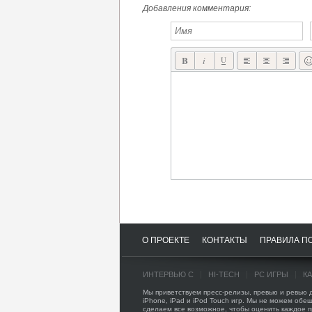
Добавления комментария:
О ПРОЕКТЕ
КОНТАКТЫ
ПРАВИЛА П
ИНТЕРВЬЮ С
HI-TECH
PC ИГРЫ
К
Мы приветствуем пресс-релизы, превью и ревью
iPhone, iPad и iPod Touch игр. Мы не можем обещ
сделаем все возможное, чтобы оценить каждое 