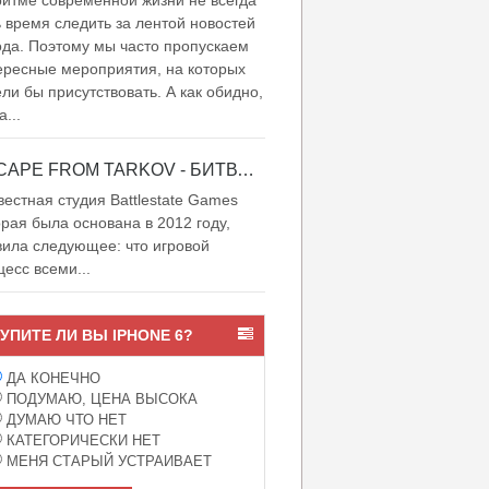
итме современной жизни не всегда
ь время следить за лентой новостей
ода. Поэтому мы часто пропускаем
ересные мероприятия, на которых
ели бы присутствовать. А как обидно,
а...
ESCAPE FROM TARKOV - БИТВА ЗА ТАРКОВ
естная студия Battlestate Games
орая была основана в 2012 году,
вила следующее: что игровой
цесс всеми...
УПИТЕ ЛИ ВЫ IPHONE 6?
ДА КОНЕЧНО
ПОДУМАЮ, ЦЕНА ВЫСОКА
ДУМАЮ ЧТО НЕТ
КАТЕГОРИЧЕСКИ НЕТ
МЕНЯ СТАРЫЙ УСТРАИВАЕТ