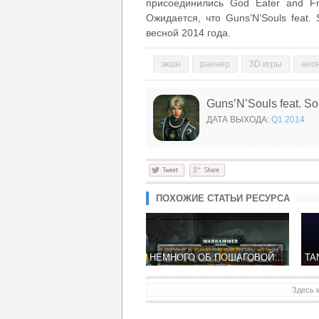
присоединились God Eater and F
Ожидается, что Guns’N’Souls feat
весной 2014 года.
экшн
раннер
3D игры
анон
Guns’N’Souls feat. 
ДАТА ВЫХОДА:
Q1 2014
ПОХОЖИЕ СТАТЬИ РЕСУРСА
НЕМНОГО ОБ ПОШАГОВОЙ СТРАТЕГИИ WARHAMMER 40,000: SPACE WOLF
Здесь 
BICA STUDIOS РАССКАЗАЛА О ПРЕДСТОЯЩЕЙ ИГРЕ SMASH IT! ADVENTURIES