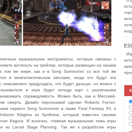
В р
ест
гор
инт
хот
когд
Изв
зличные музыкальные инструменты, которые связаны с
кот
ожете взглянуть на трейлер, которые размещен на нашем
зая
 в том же мире, как и в Song Summoner со все той же
про
тся в межгалактическом автозаке, когда его будут эта
с невозможно предугадать, что будет дальше, но можно с
ользователя в игре будет колода карт с различными
К
анавливать справедливость. Можно быть, как и Мессией-
м смерть. Дизайн персонажей сделан Roberto Ferrari,
нием первого Song Summoner а также Final Fantasy XV, и
kinori Kitajima из Synthese, который известен своими
nran Kagura. И конечно, главная музыкальная тема игры
 из Larval Stage Planning. Так же к разработке игры