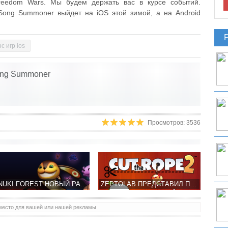
reedom Wars. Мы будем держать вас в курсе событий.
. Song Summoner выйдет на iOS этой зимой, а на Android
с игр ios
Song Summoner
Просмотров: 3536
TANUKI FOREST НОВЫЙ РАННЕР ПО СПАСЕНИЮ ЛЕСНЫХ ЖИВОТНЫХ
ZEPTOLAB ПРЕДСТАВИЛ ПЕРВЫЙ ТРЕЙЛЕР CUT THE ROPE 2
место для вашей или нашей рекламы
ZEPTOLAB ОБЪЯВИЛА CUT THE ROPE 2 К КОНЦУ 2013 ГОДА