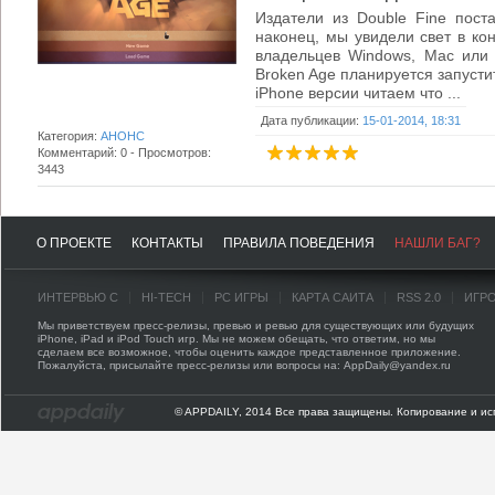
Издатели из Double Fine постав
наконец, мы увидели свет в ко
владельцев Windows, Mac или 
Broken Age планируется запусти
iPhone версии читаем что ...
Дата публикации:
15-01-2014, 18:31
Категория:
АНОНС
Комментарий: 0 - Просмотров:
3443
О ПРОЕКТЕ
КОНТАКТЫ
ПРАВИЛА ПОВЕДЕНИЯ
НАШЛИ БАГ?
ИНТЕРВЬЮ С
HI-TECH
PC ИГРЫ
КАРТА САЙТА
RSS 2.0
ИГР
Мы приветствуем пресс-релизы, превью и ревью для существующих или будущих
iPhone, iPad и iPod Touch игр. Мы не можем обещать, что ответим, но мы
сделаем все возможное, чтобы оценить каждое представленное приложение.
Пожалуйста, присылайте пресс-релизы или вопросы на: AppDaily@yandex.ru
© APPDAILY, 2014 Все права защищены. Копирование и ис