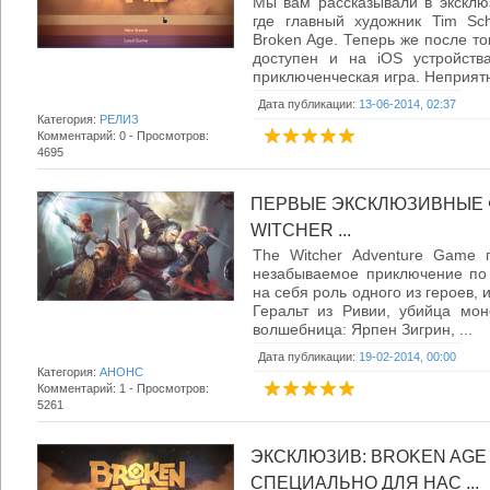
Мы вам рассказывали в эксклю
где главный художник Tim Sch
Broken Age. Теперь же после т
доступен и на iOS устройств
приключенческая игра. Неприятно
Дата публикации:
13-06-2014, 02:37
Категория:
РЕЛИЗ
Комментарий: 0 - Просмотров:
4695
ПЕРВЫЕ ЭКСКЛЮЗИВНЫЕ Ф
WITCHER ...
The Witcher Adventure Game п
незабываемое приключение по 
на себя роль одного из героев, 
Геральт из Ривии, убийца мон
волшебница: Ярпен Зигрин, ...
Дата публикации:
19-02-2014, 00:00
Категория:
АНОНС
Комментарий: 1 - Просмотров:
5261
ЭКСКЛЮЗИВ: BROKEN AGE 
СПЕЦИАЛЬНО ДЛЯ НАС ...