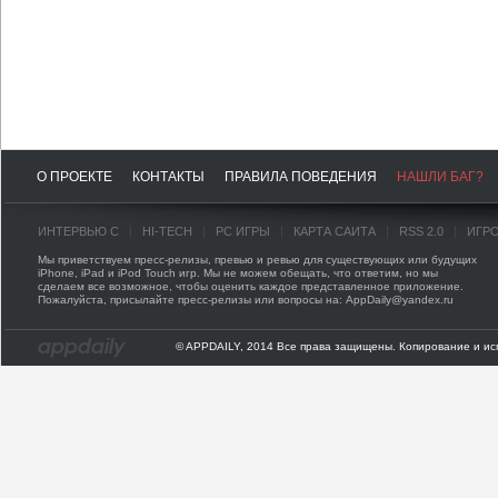
О ПРОЕКТЕ
КОНТАКТЫ
ПРАВИЛА ПОВЕДЕНИЯ
НАШЛИ БАГ?
ИНТЕРВЬЮ С
HI-TECH
PC ИГРЫ
КАРТА САЙТА
RSS 2.0
ИГР
Мы приветствуем пресс-релизы, превью и ревью для существующих или будущих
iPhone, iPad и iPod Touch игр. Мы не можем обещать, что ответим, но мы
сделаем все возможное, чтобы оценить каждое представленное приложение.
Пожалуйста, присылайте пресс-релизы или вопросы на: AppDaily@yandex.ru
© APPDAILY, 2014 Все права защищены. Копирование и ис