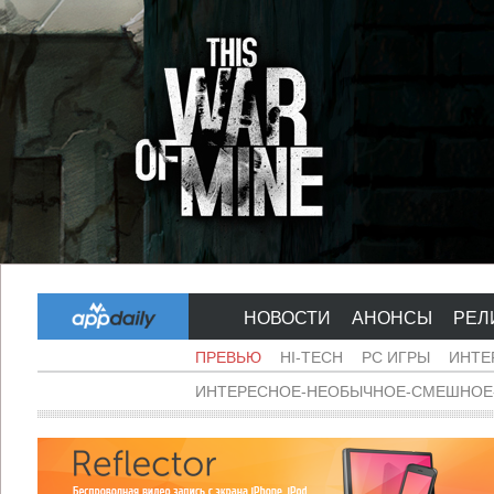
НОВОСТИ
АНОНСЫ
РЕЛ
ПРЕВЬЮ
HI-TECH
PC ИГРЫ
ИНТЕ
ИНТЕРЕСНОЕ-НЕОБЫЧНОЕ-СМЕШНОЕ-