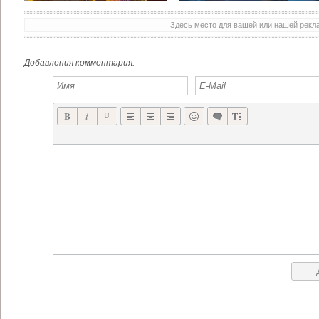
Здесь место для вашей или нашей рек
ГОРЯЧИЙ ЧЕТВЕРГ APP STORE BATTLEFIELDS CIVIL WAR, FINAL FANTASY VI, MODERN COMMAND, BROKEN SWORD 5 - THE SERPENT'S CURSE И ДРУГИЕ
ЭКСКЛЮЗИВ: BROKEN AGE - TIM SCHAFER СПЕЦИАЛЬНО ДЛЯ НАС РАССКАЗЫВАЕТ ОБ ИГРЕ!
Добавления комментария: