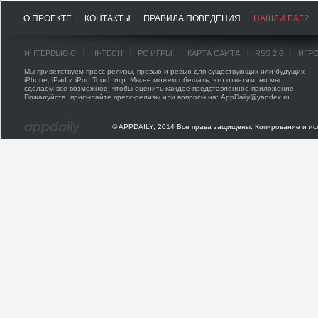
О ПРОЕКТЕ
КОНТАКТЫ
ПРАВИЛА ПОВЕДЕНИЯ
НАШЛИ БАГ?
ИНТЕРВЬЮ С
HI-TECH
PC ИГРЫ
КАРТА САЙТА
RSS 2.0
ИГР
Мы приветствуем пресс-релизы, превью и ревью для существующих или будущих
iPhone, iPad и iPod Touch игр. Мы не можем обещать, что ответим, но мы
сделаем все возможное, чтобы оценить каждое представленное приложение.
Пожалуйста, присылайте пресс-релизы или вопросы на: AppDaily@yandex.ru
© APPDAILY, 2014 Все права защищены. Копирование и ис