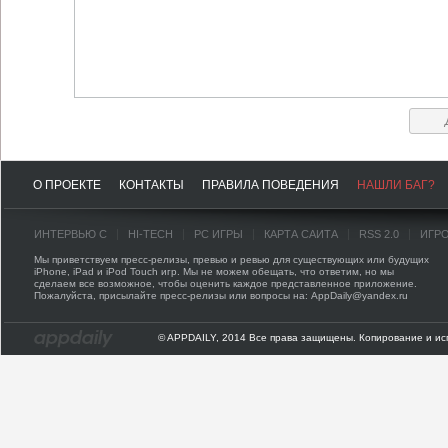
О ПРОЕКТЕ
КОНТАКТЫ
ПРАВИЛА ПОВЕДЕНИЯ
НАШЛИ БАГ?
ИНТЕРВЬЮ С
HI-TECH
PC ИГРЫ
КАРТА САЙТА
RSS 2.0
ИГР
Мы приветствуем пресс-релизы, превью и ревью для существующих или будущих
iPhone, iPad и iPod Touch игр. Мы не можем обещать, что ответим, но мы
сделаем все возможное, чтобы оценить каждое представленное приложение.
Пожалуйста, присылайте пресс-релизы или вопросы на: AppDaily@yandex.ru
© APPDAILY, 2014 Все права защищены. Копирование и ис