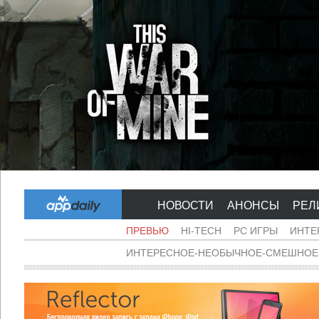
НОВОСТИ
АНОНСЫ
РЕЛ
ПРЕВЬЮ
HI-TECH
PC ИГРЫ
ИНТЕ
ИНТЕРЕСНОЕ-НЕОБЫЧНОЕ-СМЕШНОЕ-