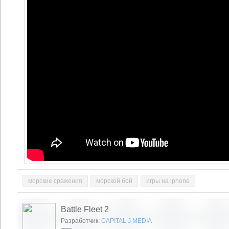
морские сражения
морской бой
игры на iphone
Battle Fleet 2
Разработчик:
CAPITAL J MEDIA