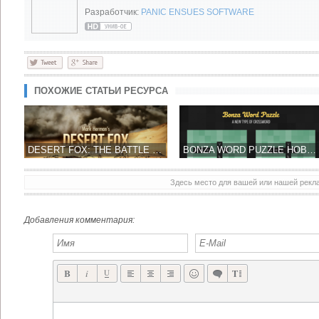
Разработчик:
PANIC ENSUES SOFTWARE
ПОХОЖИЕ СТАТЬИ РЕСУРСА
DESERT FOX: THE BATTLE OF EL ALAMEIN ОБЕЩАЮТ ЭТОЙ ВЕСНОЙ
BONZA WORD PUZZLE НОВОЕ ВИДЕНИЕ КРОССВОРДА, УЖЕ В МАРТЕ
Здесь место для вашей или нашей рек
SORCERER'S RING МАГИЧЕСКАЯ ДУЭЛЬНАЯ БИТВА – КТО ЛУЧШИЙ ВОЛШЕБНИК?
GAMELOFT СЕГОДНЯ ПРЕДСТАВИЛ В APP STORE СВОЮ НОВУЮ ИГРУ «БИТВЫ ТАНКОВ»
Добавления комментария: