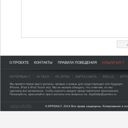
О ПРОЕКТЕ
КОНТАКТЫ
ПРАВИЛА ПОВЕДЕНИЯ
НАШЛИ БАГ?
ИНТЕРВЬЮ С
HI-TECH
PC ИГРЫ
КАРТА САЙТА
RSS 2.0
ИГР
Мы приветствуем пресс-релизы, превью и ревью для существующих или будущих
iPhone, iPad и iPod Touch игр. Мы не можем обещать, что ответим, но мы
сделаем все возможное, чтобы оценить каждое представленное приложение.
Пожалуйста, присылайте пресс-релизы или вопросы на: AppDaily@yandex.ru
© APPDAILY, 2014 Все права защищены. Копирование и ис