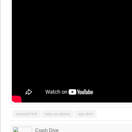
морской бой
игры на iphone
app store
Crash Dive