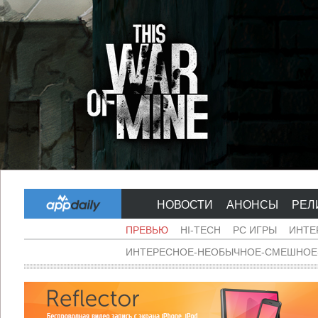
НОВОСТИ
АНОНСЫ
РЕЛ
ПРЕВЬЮ
HI-TECH
PC ИГРЫ
ИНТЕ
ИНТЕРЕСНОЕ-НЕОБЫЧНОЕ-СМЕШНОЕ-