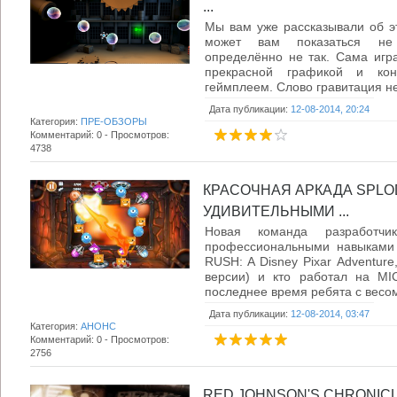
...
Мы вам уже рассказывали об эт
может вам показаться не 
определённо не так. Сама игр
прекрасной графикой и ко
геймплеем. Слово гравитация не 
Дата публикации:
12-08-2014, 20:24
Категория:
ПРЕ-ОБЗОРЫ
Комментарий: 0 - Просмотров:
4738
КРАСОЧНАЯ АРКАДА SPLOD
УДИВИТЕЛЬНЫМИ ...
Новая команда разработчи
профессиональными навыками 
RUSH: A Disney Pixar Adventu
версии) и кто работал на M
последнее время ребята с весо
Дата публикации:
12-08-2014, 03:47
Категория:
АНОНС
Комментарий: 0 - Просмотров:
2756
RED JOHNSON'S CHRONICL