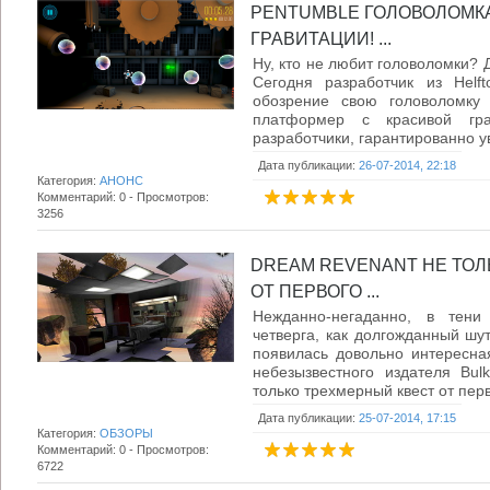
PENTUMBLE ГОЛОВОЛОМК
ГРАВИТАЦИИ! ...
Ну, кто не любит головоломки? Д
Сегодня разработчик из Helf
обозрение свою головоломку
платформер с красивой гра
разработчики, гарантированно ув
Дата публикации:
26-07-2014, 22:18
Категория:
АНОНС
Комментарий: 0 - Просмотров:
3256
DREAM REVENANT НЕ ТОЛ
ОТ ПЕРВОГО ...
Нежданно-негаданно, в тени
четверга, как долгожданный шу
появилась довольно интересная
небезызвестного издателя Bul
только трехмерный квест от перво
Дата публикации:
25-07-2014, 17:15
Категория:
ОБЗОРЫ
Комментарий: 0 - Просмотров:
6722