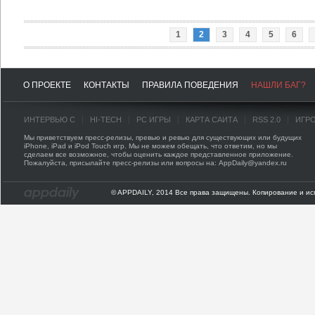
1
2
3
4
5
6
О ПРОЕКТЕ
КОНТАКТЫ
ПРАВИЛА ПОВЕДЕНИЯ
НАШЛИ БАГ?
ИНТЕРВЬЮ С
HI-TECH
PC ИГРЫ
КАРТА САЙТА
RSS 2.0
ИГР
Мы приветствуем пресс-релизы, превью и ревью для существующих или будущих
iPhone, iPad и iPod Touch игр. Мы не можем обещать, что ответим, но мы
сделаем все возможное, чтобы оценить каждое представленное приложение.
Пожалуйста, присылайте пресс-релизы или вопросы на: AppDaily@yandex.ru
© APPDAILY, 2014 Все права защищены. Копирование и ис