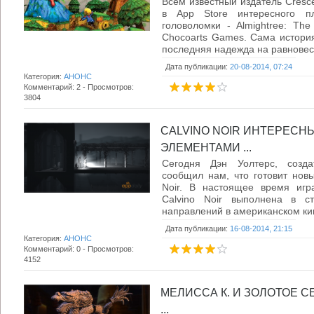
Всем известный издатель Cresc
в App Store интересного 
головоломки - Almightree: The
Chocoarts Games. Сама история
последняя надежда на равновеси
Дата публикации:
20-08-2014, 07:24
Категория:
АНОНС
Комментарий: 2 - Просмотров:
3804
CALVINO NOIR ИНТЕРЕСН
ЭЛЕМЕНТАМИ ...
Сегодня Дэн Уолтерс, создат
сообщил нам, что готовит новы
Noir. В настоящее время игр
Calvino Noir выполнена в с
направлений в американском ки
Дата публикации:
16-08-2014, 21:15
Категория:
АНОНС
Комментарий: 0 - Просмотров:
4152
МЕЛИССА К. И ЗОЛОТОЕ СЕ
...