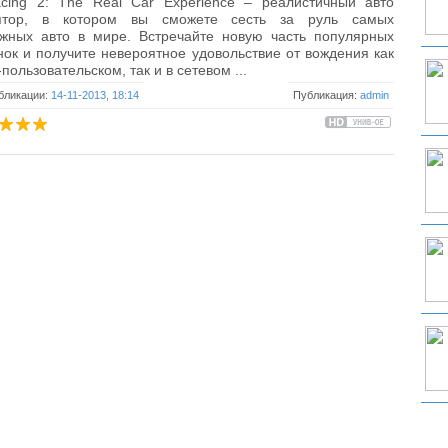
cing 2: The Real Car Experience – реалистичный авто
ятор, в котором вы сможете сесть за руль самых
ижных авто в мире. Встречайте новую часть популярных
нок и получите невероятное удовольствие от вождения как
-пользовательском, так и в сетевом ...
бликации:
14-11-2013, 18:14
Публикация:
admin