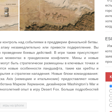
В р
ест
гор
инт
хот
когд
м контроль над событиями в преддверии финальной битвы.
Изв
 атаку незамедлительно или привести подкрепление. Вы
кот
 проведении боевых действий. В игре также присутствует
зая
ых моментах в грандиозном конфликте. Мины и новые
про
могут быть стратегически размещены в ключевых точках и
ятся новые особенности ландшафта, такие как хребты и
рытия и стратегии нападения. Новые блоки командования:
К
ка Axis (немецкие и итальянские) предоставляют новые
аботана Марком Херманом, дизайнером Washington's War и
многолетний опыт в игру Desert Fox. Больше подробностей
игры на iphone