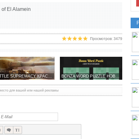
 of El Alamein
Просмотров: 3479
BATTLE SUPREMACY КРАСОЧНЫЕ И НЕ ТОЛЬКО ТАНКОВЫЕ БОИ!
BONZA WORD PUZZLE НОВОЕ ВИДЕНИЕ КРОССВОРДА, УЖЕ В МАРТЕ
место для вашей или нашей рекламы
BICA STUDIOS РАССКАЗАЛА О ПРЕДСТОЯЩЕЙ ИГРЕ SMASH IT! ADVENTURIES