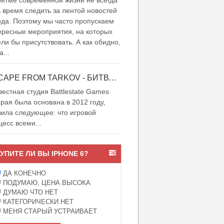
итме современной жизни не всегда
ь время следить за лентой новостей
ода. Поэтому мы часто пропускаем
ересные мероприятия, на которых
ели бы присутствовать. А как обидно,
а...
ESCAPE FROM TARKOV - БИТВА ЗА ТАРКОВ
естная студия Battlestate Games
орая была основана в 2012 году,
вила следующее: что игровой
цесс всеми...
УПИТЕ ЛИ ВЫ IPHONE 6?
ДА КОНЕЧНО
ПОДУМАЮ, ЦЕНА ВЫСОКА
ДУМАЮ ЧТО НЕТ
КАТЕГОРИЧЕСКИ НЕТ
МЕНЯ СТАРЫЙ УСТРАИВАЕТ