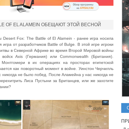
TLE OF EL ALAMEIN ОБЕЩАЮТ ЭТОЙ ВЕСНОЙ
Desert Fox: The Battle of El Alamein - ранее игра носила
игра от разработчиков Battle of Bulge. В этой игре игроки
битвы в Северной Африке во время Второй Мировой войны
 войск Axis (Германия) или Commonwealth (Британия).
Монтгомери в их операциях на просторах египетской
чается как поворотный момент в войне. Уинстон Черчилль
с никогда не было побед. После Аламейна у нас никогда не
ерехитрить Лиса Пустыни за Британцев, или же захотите
мании?