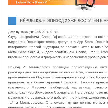
RÉPUBLIQUE: ЭПИЗОД 2 УЖЕ ДОСТУПЕН В AP
Дата публикации:
2-05-2014, 01:49
Студия-разработчик Camouflaj сообщает, что вторая из пяти
видеоигры République теперь доступна в App Store. Républ
ветеранами игровой индустрии, за плечами которых такие AAA
Metal Gear Solid 4, и дает владельцам iPhone, iPad и iPo
игровым процессом и графическим исполнением уровня дома
Эпизод 2: Метаморфоз посвящен происхождению интел
руководит действиями девушки по имени Хоуп, помогая ей со
произведениями Оруэлла тоталитарного государства. Интриг
принимает все более серьезный характер. Героине предст
(озвученного Марсело Тьюбертом), наставника, готовог
расположением Верховного Смотрителя. На этот раз повеств
моментами стремительного действия, но и размышлениями, 
тайны Метаморфоза. Она сможет лучше понять мотивы е
придется заплатить, чтобы покинуть это место.