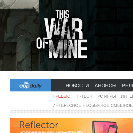
НОВОСТИ
АНОНСЫ
РЕЛ
ПРЕВЬЮ
HI-TECH
PC ИГРЫ
ИНТЕ
ИНТЕРЕСНОЕ-НЕОБЫЧНОЕ-СМЕШНОЕ-