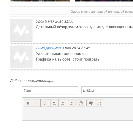
Здесь место для вашей или нашей рек
Урок 9 мая 2014 11:56
REPUBLIQUE ТО, ЧТО ТАК ДОЛГО ЖДАЛИ И СОБИРАЛИ МИРОМ!
THE WOLF AMONG US ДОСТУПЕН В APP STORE КАК УНИВЕРСАЛЬНОЕ ПРИЛОЖЕНИЕ
Детальный обзор,ждем хорошую игру с насыщенным
Дима Дрейман
9 мая 2014 21:45
Удивительная головоломка.
Графика на высоте, стоит поиграть
Добавления комментария: