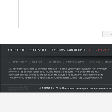
О ПРОЕКТЕ
КОНТАКТЫ
ПРАВИЛА ПОВЕДЕНИЯ
НАШЛИ БАГ?
ИНТЕРВЬЮ С
HI-TECH
PC ИГРЫ
КАРТА САЙТА
RSS 2.0
ИГР
Мы приветствуем пресс-релизы, превью и ревью для существующих или будущих
iPhone, iPad и iPod Touch игр. Мы не можем обещать, что ответим, но мы
сделаем все возможное, чтобы оценить каждое представленное приложение.
Пожалуйста, присылайте пресс-релизы или вопросы на: AppDaily@yandex.ru
© APPDAILY, 2014 Все права защищены. Копирование и ис