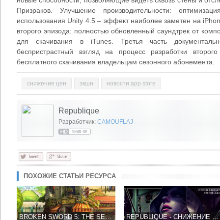
Призраков. Улучшение производительности: оптимизаци
использования Unity 4.5 – эффект наиболее заметен на iPhone
второго эпизода: полностью обновленный саундтрек от комп
для скачивания в iTunes. Третья часть документаль
беспристрастный взгляд на процесс разработки второг
бесплатного скачивания владельцам сезонного абонемента.
снижение цен
экшн
новости app store
Republique
Разработчик:
CAMOUFLAJ
ПОХОЖИЕ СТАТЬИ РЕСУРСА
BROKEN SWORD 5: THE SERPENT'S CURSE - ВОЗРОЖДЕНИЕ КЛАССИКИ
REPUBLIQUE - СНИЖЕНИЕ ЦЕНЫ НА ПОДПИСКУ 5-ТИ СЕЗОНОВ, ВСЕГО 33 РУБЛЯ!