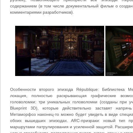
содержанием (в том числе документальный фильм о создани
комментариями разработчиков).
Особенности второго эпизода République: Библиотека 
локация, полностью раскрывающая графические возм
головоломки: три уникальных головоломки (созданы при уч
Blueprint 3D), которые действительно заставят напряч
Метаморфоз наконец-то можно будет увидеть в виде специа
обоих вышедших эпизодах. ARC-призраки: новый тип пр
маршрутами патрулирования и усиленной защитой. Расшир
новые способности, позволяющие видеть сквозь стены и от