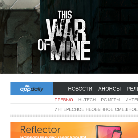
НОВОСТИ
АНОНСЫ
РЕЛ
ПРЕВЬЮ
HI-TECH
PC ИГРЫ
ИНТЕ
ИНТЕРЕСНОЕ-НЕОБЫЧНОЕ-СМЕШНОЕ-