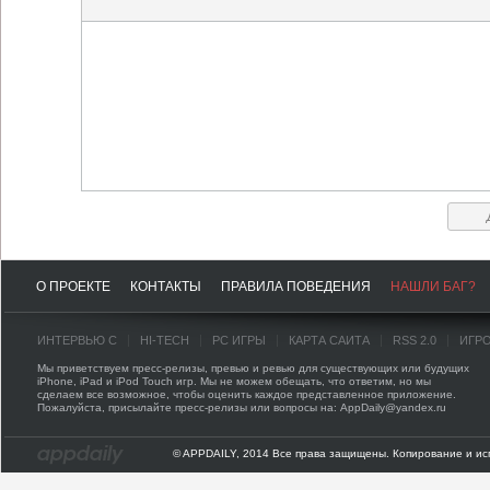
О ПРОЕКТЕ
КОНТАКТЫ
ПРАВИЛА ПОВЕДЕНИЯ
НАШЛИ БАГ?
ИНТЕРВЬЮ С
HI-TECH
PC ИГРЫ
КАРТА САЙТА
RSS 2.0
ИГР
Мы приветствуем пресс-релизы, превью и ревью для существующих или будущих
iPhone, iPad и iPod Touch игр. Мы не можем обещать, что ответим, но мы
сделаем все возможное, чтобы оценить каждое представленное приложение.
Пожалуйста, присылайте пресс-релизы или вопросы на: AppDaily@yandex.ru
© APPDAILY, 2014 Все права защищены. Копирование и ис