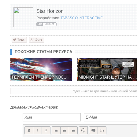
Star Horizon
Разработчик:
TABASCO INTERACTIVE
ПОХОЖИЕ СТАТЬИ РЕСУРСА
ГЕЙМПЛЕЙ ТРЕЙЛЕР КОСМИЧЕСКОГО ШУТЕРА STAR HORIZON
MIDNIGHT STAR ШУТЕР НА ОСНОВЕ ИНТЕРАКТИВНОГО КОМИКСА
Здесь место для вашей или нашей рек
DAYS OF WAR - МНОГОПОЛЬЗОВАТЕЛЬСКИЙ ШУТЕР В APP STORE
GALAXY FACTIONS - ЗАХВАТИТЕ ГАЛАКТИКУ В ТРЕХМЕРНОЙ КОСМИЧЕСКОЙ СТРАТЕГИИ!
Добавления комментария: