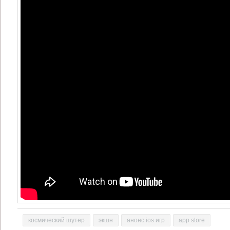
космический шутер
экшн
анонс ios игр
app store