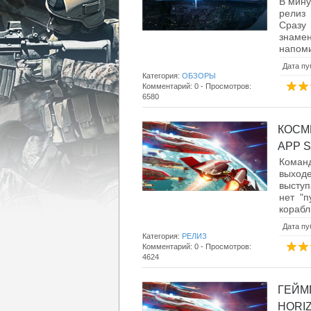
В мину
релиз 
Сразу 
знаме
напоми
Дата пу
Категория:
ОБЗОРЫ
Комментарий: 0 - Просмотров:
6580
КОСМ
APP S
Команд
выходе
выступ
нет "п
корабл
Дата пу
Категория:
РЕЛИЗ
Комментарий: 0 - Просмотров:
4624
ГЕЙМ
HORIZ