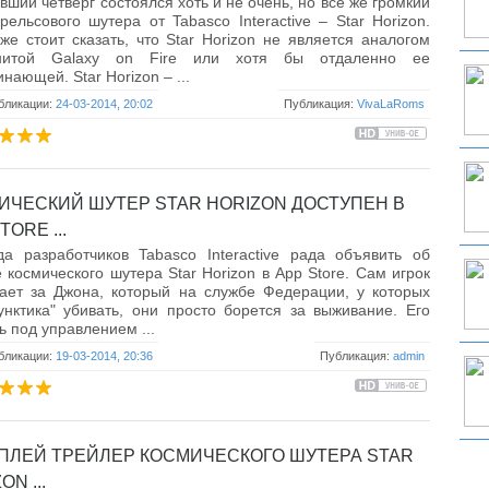
вший четверг состоялся хоть и не очень, но все же громкий
рельсового шутера от Tabasco Interactive – Star Horizon.
же стоит сказать, что Star Horizon не является аналогом
нитой Galaxy on Fire или хотя бы отдаленно ее
нающей. Star Horizon – ...
бликации:
24-03-2014, 20:02
Публикация:
VivaLaRoms
ИЧЕСКИЙ ШУТЕР STAR HORIZON ДОСТУПЕН В
TORE ...
а разработчиков Tabasco Interactive рада объявить об
 космического шутера Star Horizon в App Store. Сам игрок
ает за Джона, который на службе Федерации, у которых
унктика" убивать, они просто борется за выживание. Его
ь под управлением ...
бликации:
19-03-2014, 20:36
Публикация:
admin
ПЛЕЙ ТРЕЙЛЕР КОСМИЧЕСКОГО ШУТЕРА STAR
ON ...