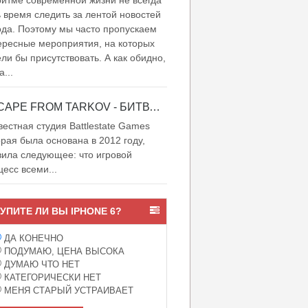
итме современной жизни не всегда
ь время следить за лентой новостей
ода. Поэтому мы часто пропускаем
ересные мероприятия, на которых
ели бы присутствовать. А как обидно,
а...
ESCAPE FROM TARKOV - БИТВА ЗА ТАРКОВ
естная студия Battlestate Games
орая была основана в 2012 году,
вила следующее: что игровой
цесс всеми...
УПИТЕ ЛИ ВЫ IPHONE 6?
ДА КОНЕЧНО
ПОДУМАЮ, ЦЕНА ВЫСОКА
ДУМАЮ ЧТО НЕТ
КАТЕГОРИЧЕСКИ НЕТ
МЕНЯ СТАРЫЙ УСТРАИВАЕТ