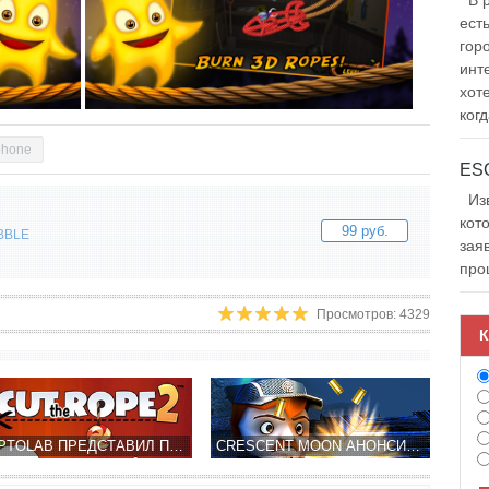
В р
ест
гор
инт
хот
когд
phone
Изв
кот
99 руб.
BBLE
зая
про
Просмотров: 4329
К
ZEPTOLAB ПРЕДСТАВИЛ ПЕРВЫЙ ТРЕЙЛЕР CUT THE ROPE 2
CRESCENT MOON АНОНСИРОВАЛ НОВЫЙ ПЛАТФОРМЕР CLASH OF PUPPETS