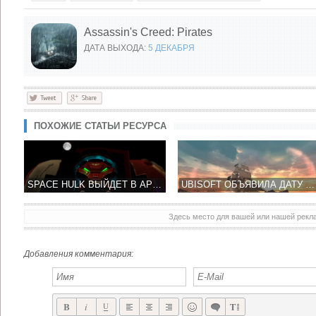
Assassin's Creed: Pirates
ДАТА ВЫХОДА:
5 ДЕКАБРЯ
ПОХОЖИЕ СТАТЬИ РЕСУРСА
SPACE HULK ВЫЙДЕТ В APP STORE 5 ДЕКАБРЯ ТОЛЬКО НА IPAD
UBISOFT ОБЪЯВИЛА ДАТУ ВЫХОДА ASSASSIN'S CREED: PIRATES НА IOS
Здесь место для вашей или нашей рек
MIMPI КРАСИВЫЙ ПЛАТФОРМЕР - ПОМОГИ ЛУЧШЕМУ ДРУГУ ЧЕЛОВЕКА!
ZEPTOLAB ОБЪЯВИЛА CUT THE ROPE 2 К КОНЦУ 2013 ГОДА
Добавления комментария: