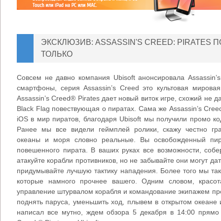
ЭКСКЛЮЗИВ: ASSASSIN'S CREED: PIRATES 
ТОЛЬКО
Совсем не давно компания Ubisoft анонсировала Assassin’
смартфоны, серия Assassin’s Creed это культовая мирова
Assassin’s Creed® Pirates дает новый виток игре, схожий не 
Black Flag повествующая о пиратах. Сама же Assassin’s Creed
iOS в мир пиратов, благодаря Ubisoft мы получили промо ко
Ранее мы все видели геймплей ролики, скажу честно гр
океаны и моря словно реальные. Вы освобожденный пир
повешенного пирата. В ваших руках все возможности, собе
атакуйте корабли противников, но не забывайте они могут дат
придумывайте лучшую тактику нападения. Более того мы та
которые намного прочнее вашего. Одним словом, красот
управление штурвалом корабля и командование экипажем прос
поднять паруса, уменьшить ход, плывем в открытом океане
написал все мутно, ждем обзора 5 декабря в 14:00 прямо 