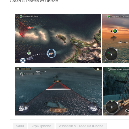
Creed ® Pirates от Ubisoft.
экшн
игры iphone
Assassin s Creed на iPhone