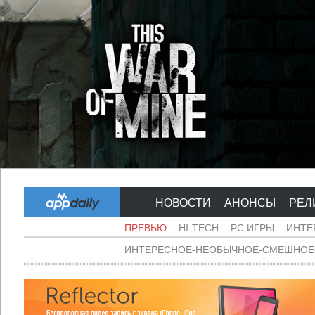
НОВОСТИ
АНОНСЫ
РЕЛ
ПРЕВЬЮ
HI-TECH
PC ИГРЫ
ИНТЕ
ИНТЕРЕСНОЕ-НЕОБЫЧНОЕ-СМЕШНОЕ-