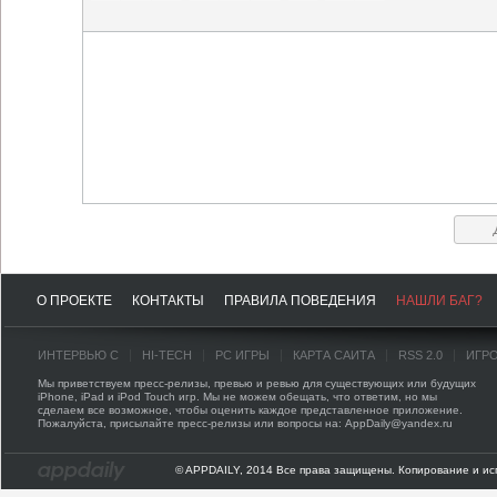
О ПРОЕКТЕ
КОНТАКТЫ
ПРАВИЛА ПОВЕДЕНИЯ
НАШЛИ БАГ?
ИНТЕРВЬЮ С
HI-TECH
PC ИГРЫ
КАРТА САЙТА
RSS 2.0
ИГР
Мы приветствуем пресс-релизы, превью и ревью для существующих или будущих
iPhone, iPad и iPod Touch игр. Мы не можем обещать, что ответим, но мы
сделаем все возможное, чтобы оценить каждое представленное приложение.
Пожалуйста, присылайте пресс-релизы или вопросы на: AppDaily@yandex.ru
© APPDAILY, 2014 Все права защищены. Копирование и ис