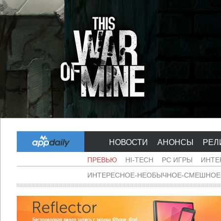
НОВОСТИ
АНОНСЫ
РЕЛ
ПРЕВЬЮ
HI-TECH
PC ИГРЫ
ИНТЕ
ИНТЕРЕСНОЕ-НЕОБЫЧНОЕ-СМЕШНОЕ-