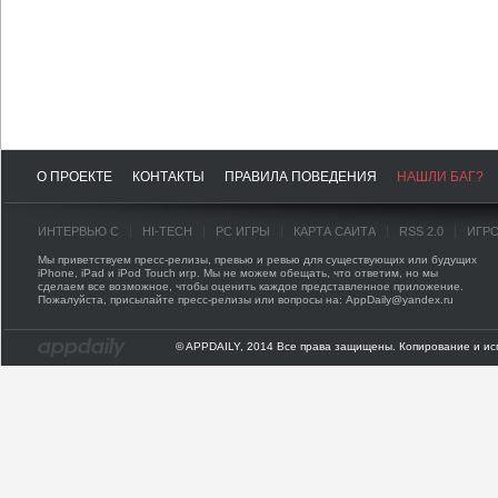
О ПРОЕКТЕ
КОНТАКТЫ
ПРАВИЛА ПОВЕДЕНИЯ
НАШЛИ БАГ?
ИНТЕРВЬЮ С
HI-TECH
PC ИГРЫ
КАРТА САЙТА
RSS 2.0
ИГР
Мы приветствуем пресс-релизы, превью и ревью для существующих или будущих
iPhone, iPad и iPod Touch игр. Мы не можем обещать, что ответим, но мы
сделаем все возможное, чтобы оценить каждое представленное приложение.
Пожалуйста, присылайте пресс-релизы или вопросы на: AppDaily@yandex.ru
© APPDAILY, 2014 Все права защищены. Копирование и ис