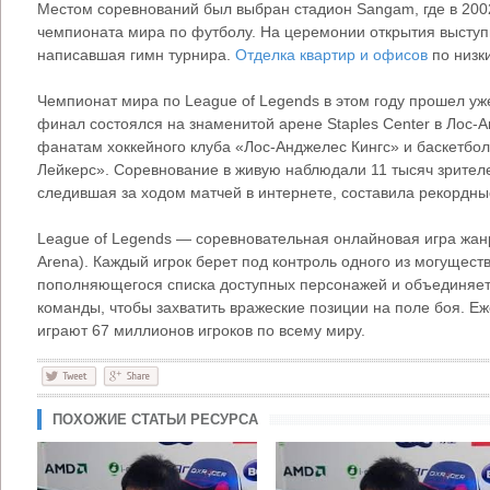
Местом соревнований был выбран стадион Sangam, где в 200
чемпионата мира по футболу. На церемонии открытия выступи
написавшая гимн турнира.
Отделка квартир и офисов
по низки
Чемпионат мира по League of Legends в этом году прошел уже
финал состоялся на знаменитой арене Staples Center в Лос-
фанатам хоккейного клуба «Лос-Анджелес Кингс» и баскетбо
Лейкерс». Соревнование в живую наблюдали 11 тысяч зрителе
следившая за ходом матчей в интернете, составила рекордны
League of Legends — соревновательная онлайновая игра жанра
Arena). Каждый игрок берет под контроль одного из могущес
пополняющегося списка доступных персонажей и объединяет
команды, чтобы захватить вражеские позиции на поле боя. Е
играют 67 миллионов игроков по всему миру.
ПОХОЖИЕ СТАТЬИ РЕСУРСА