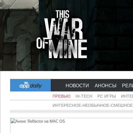
НОВОСТИ
АНОНСЫ
РЕЛ
ПРЕВЬЮ
HI-TECH
PC ИГРЫ
ИНТЕ
ИНТЕРЕСНОЕ-НЕОБЫЧНОЕ-СМЕШНОЕ-