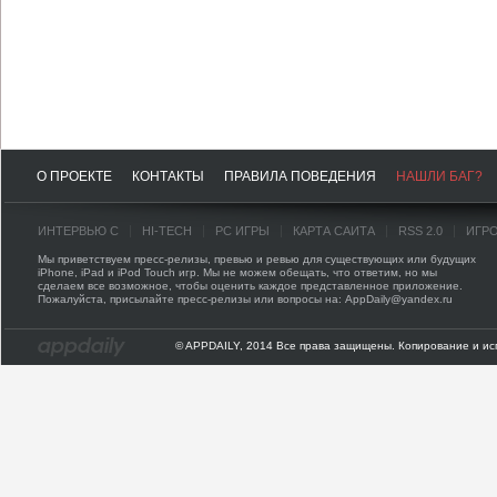
О ПРОЕКТЕ
КОНТАКТЫ
ПРАВИЛА ПОВЕДЕНИЯ
НАШЛИ БАГ?
ИНТЕРВЬЮ С
HI-TECH
PC ИГРЫ
КАРТА САЙТА
RSS 2.0
ИГР
Мы приветствуем пресс-релизы, превью и ревью для существующих или будущих
iPhone, iPad и iPod Touch игр. Мы не можем обещать, что ответим, но мы
сделаем все возможное, чтобы оценить каждое представленное приложение.
Пожалуйста, присылайте пресс-релизы или вопросы на: AppDaily@yandex.ru
© APPDAILY, 2014 Все права защищены. Копирование и ис