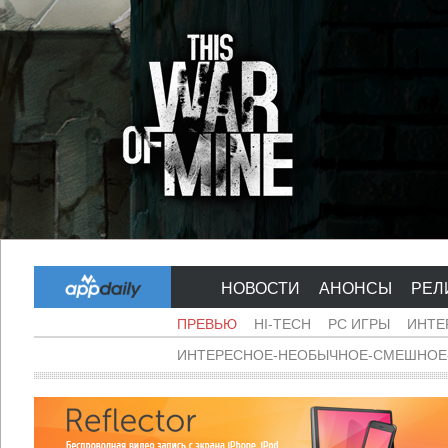
НОВОСТИ
АНОНСЫ
РЕЛ
ПРЕВЬЮ
HI-TECH
PC ИГРЫ
ИНТЕ
ИНТЕРЕСНОЕ-НЕОБЫЧНОЕ-СМЕШНОЕ-