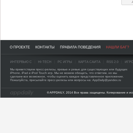
О ПРОЕКТЕ
КОНТАКТЫ
ПРАВИЛА ПОВЕДЕНИЯ
НАШЛИ БАГ?
ИНТЕРВЬЮ С
HI-TECH
PC ИГРЫ
КАРТА САЙТА
RSS 2.0
ИГР
Мы приветствуем пресс-релизы, превью и ревью для существующих или будущих
iPhone, iPad и iPod Touch игр. Мы не можем обещать, что ответим, но мы
сделаем все возможное, чтобы оценить каждое представленное приложение.
Пожалуйста, присылайте пресс-релизы или вопросы на: AppDaily@yandex.ru
© APPDAILY, 2014 Все права защищены. Копирование и ис