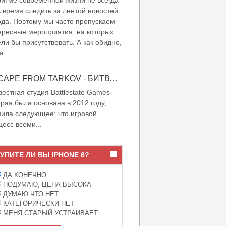
итме современной жизни не всегда
ь время следить за лентой новостей
ода. Поэтому мы часто пропускаем
ересные мероприятия, на которых
ели бы присутствовать. А как обидно,
а...
ESCAPE FROM TARKOV - БИТВА ЗА ТАРКОВ
естная студия Battlestate Games
орая была основана в 2012 году,
вила следующее: что игровой
цесс всеми...
УПИТЕ ЛИ ВЫ IPHONE 6?
ДА КОНЕЧНО
ПОДУМАЮ, ЦЕНА ВЫСОКА
ДУМАЮ ЧТО НЕТ
КАТЕГОРИЧЕСКИ НЕТ
МЕНЯ СТАРЫЙ УСТРАИВАЕТ