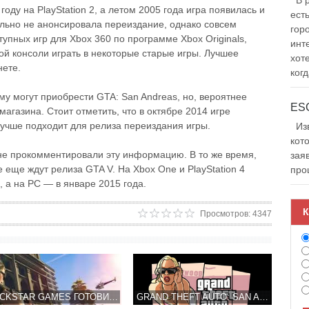
В р
году на PlayStation 2, а летом 2005 года игра появилась и
ест
льно не анонсировала переиздание, однако совсем
гор
тупных игр для Xbox 360 по программе Xbox Originals,
инт
ой консоли играть в некоторые старые игры. Лучшее
хот
нете.
когд
му могут приобрести GTA: San Andreas, но, вероятнее
 магазина. Стоит отметить, что в октябре 2014 игре
 лучше подходит для релиза переиздания игры.
Изв
кот
 не прокомментировали эту информацию. В то же время,
зая
 еще ждут релиза GTA V. На Xbox One и PlayStation 4
про
, а на РС — в январе 2015 года.
К
Просмотров: 4347
ROCKSTAR GAMES ГОТОВИТ НОВЫЕ ВОЗМОЖНОСТИ ДЛЯ GTA ONLINE
GRAND THEFT AUTO: SAN ANDREAS НА IPHONE И IPAD В ДЕКАБРЕ