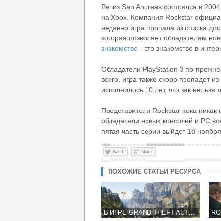
Релиз San Andreas состоялся в 2004 
на Xbox. Компания Rockstar официа
недавно игра пропала из списка дос
которая позволяет обладателям нов
знакомство
- это знакомство в интер
Обладатели PlayStation 3 по-прежне
всего, игра также скоро пропадет из
исполнилось 10 лет, что как нельзя
Представители Rockstar пока никак
обладатели новых консолей и РС все
пятая часть серии выйдет 18 ноября
ПОХОЖИЕ СТАТЬИ РЕСУРСА
В ИГРЕ GRAND THEFT AUTO V ПОЯВИТСЯ РЕЖИМ ОТ ПЕРВОГО ЛИЦА И ДРУГИЕ НОВЫЕ ВОЗМОЖНОСТИ