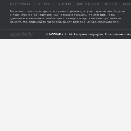
ИНТЕРВЬЮ С
HI-TECH
PC ИГРЫ
КАРТА САЙТА
RSS 2.0
ИГР
Мы приветствуем пресс-релизы, превью и ревью для существующих или будущих
iPhone, iPad и iPod Touch игр. Мы не можем обещать, что ответим, но мы
сделаем все возможное, чтобы оценить каждое представленное приложение.
Пожалуйста, присылайте пресс-релизы или вопросы на: AppDaily@yandex.ru
© APPDAILY, 2014 Все права защищены. Копирование и ис