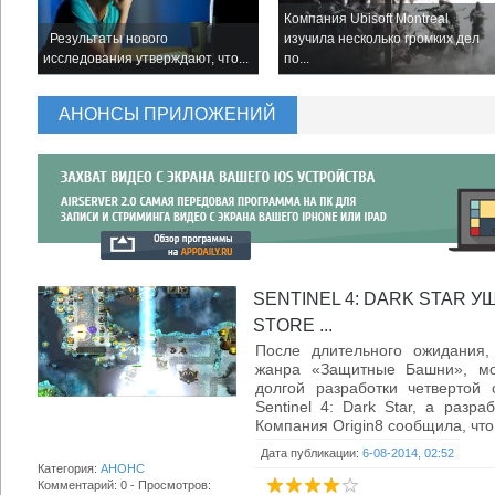
Компания Ubisoft Montreal
Результаты нового
изучила несколько громких дел
исследования утверждают, что...
по...
АНОНСЫ ПРИЛОЖЕНИЙ
SENTINEL 4: DARK STAR 
STORE ...
После длительного ожидания, 
жанра «Защитные Башни», мог
долгой разработки четвертой 
Sentinel 4: Dark Star, а разра
Компания Origin8 сообщила, что 
Дата публикации:
6-08-2014, 02:52
Категория:
АНОНС
Комментарий: 0 - Просмотров: