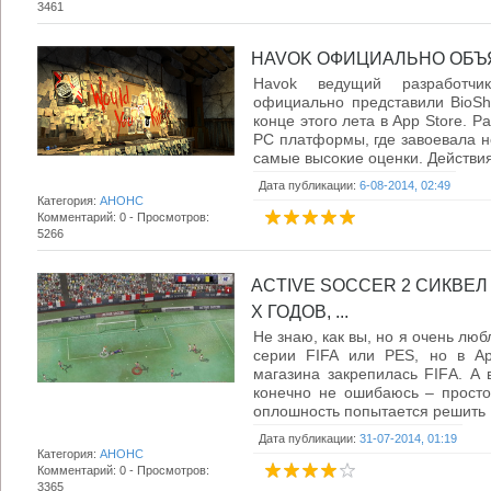
3461
HAVOK ОФИЦИАЛЬНО ОБЪЯВ
Havok ведущий разработчик
официально представили BioSho
конце этого лета в App Store. 
PC платформы, где завоевала не
самые высокие оценки. Действия 
Дата публикации:
6-08-2014, 02:49
Категория:
АНОНС
Комментарий: 0 - Просмотров:
5266
ACTIVE SOCCER 2 СИКВЕЛ
Х ГОДОВ, ...
Не знаю, как вы, но я очень лю
серии FIFA или PES, но в Ap
магазина закрепилась FIFА. А 
конечно не ошибаюсь – просто 
оплошность попытается решить .
Дата публикации:
31-07-2014, 01:19
Категория:
АНОНС
Комментарий: 0 - Просмотров:
3365