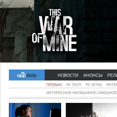
НОВОСТИ
АНОНСЫ
РЕЛ
ПРЕВЬЮ
HI-TECH
PC ИГРЫ
ИНТЕ
ИНТЕРЕСНОЕ-НЕОБЫЧНОЕ-СМЕШНОЕ-