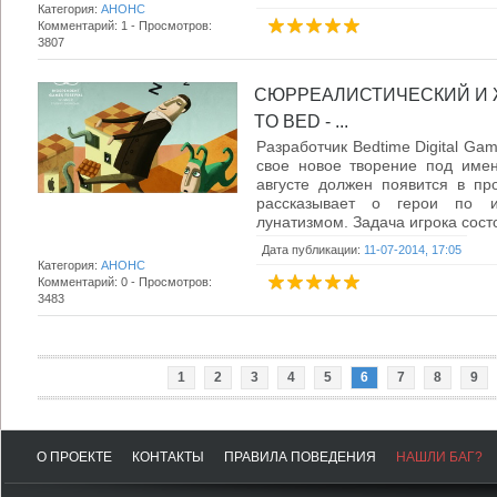
Категория:
АНОНС
Комментарий: 1 - Просмотров:
3807
СЮРРЕАЛИСТИЧЕСКИЙ И 
TO BED - ...
Разработчик Bedtime Digital Ga
свое новое творение под имен
августе должен появится в пр
рассказывает о герои по и
лунатизмом. Задача игрока состои
Дата публикации:
11-07-2014, 17:05
Категория:
АНОНС
Комментарий: 0 - Просмотров:
3483
1
2
3
4
5
6
7
8
9
О ПРОЕКТЕ
КОНТАКТЫ
ПРАВИЛА ПОВЕДЕНИЯ
НАШЛИ БАГ?