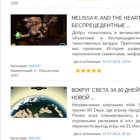
3295
MELISSA K. AND THE HEAR
БЕСПРЕЦЕДЕНТНЫЕ ...
Добро пожаловать в великоле
объектами в беспрецедент
таинственных загадок. Приготовь
вас прежним. История развор
наполненном символами, мифами
Дата публикации:
24-07-2014, 19:58
Категория:
АНОНС
Комментарий: 0 - Просмотров:
3761
ВОКРУГ СВЕТА ЗА 80 ДНЕ
НОВОЙ ...
Независимая компания inkle S
проект 80 Days, где игроку пред
Ранее игра планировалась к
огромными релизами в этот д
перенести выход игры на 31 Июля
Дата публикации:
23-07-2014, 20:34
Категория:
АНОНС