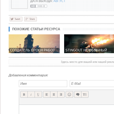
ДАТА ВЫХОДА:
АВГУСТ
ПОХОЖИЕ СТАТЬИ РЕСУРСА
СОЗДАТЕЛЬ EPOCH РАБОТАЕТ НАД НОВОЙ ИГРОЙ SUBMERGED НА ДВИЖКЕ UNREAL ENGINE 4
STINGOUT НЕ ОБЫЧНЫЙ ШУТЕР - РОБОТ M.A.N.T.I.S 7 ТЕБЕ В ПОМОЩЬ!
Здесь место для вашей или нашей рек
Добавления комментария: