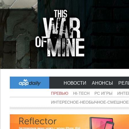
НОВОСТИ
АНОНСЫ
РЕЛ
ПРЕВЬЮ
HI-TECH
PC ИГРЫ
ИНТЕ
ИНТЕРЕСНОЕ-НЕОБЫЧНОЕ-СМЕШНОЕ-