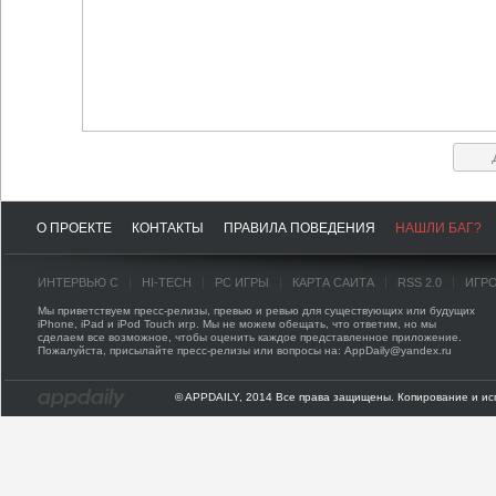
О ПРОЕКТЕ
КОНТАКТЫ
ПРАВИЛА ПОВЕДЕНИЯ
НАШЛИ БАГ?
ИНТЕРВЬЮ С
HI-TECH
PC ИГРЫ
КАРТА САЙТА
RSS 2.0
ИГР
Мы приветствуем пресс-релизы, превью и ревью для существующих или будущих
iPhone, iPad и iPod Touch игр. Мы не можем обещать, что ответим, но мы
сделаем все возможное, чтобы оценить каждое представленное приложение.
Пожалуйста, присылайте пресс-релизы или вопросы на: AppDaily@yandex.ru
© APPDAILY, 2014 Все права защищены. Копирование и ис