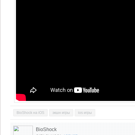
BioShock на iOS
экшн игры
ios игры
BioShock