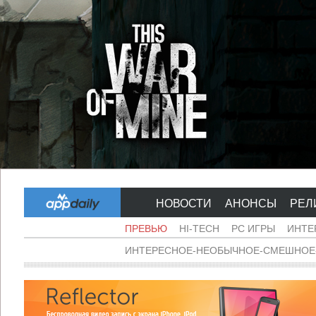
НОВОСТИ
АНОНСЫ
РЕЛ
ПРЕВЬЮ
HI-TECH
PC ИГРЫ
ИНТЕ
ИНТЕРЕСНОЕ-НЕОБЫЧНОЕ-СМЕШНОЕ-