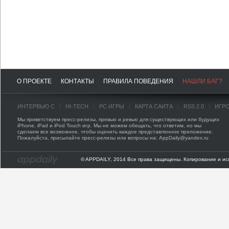
О ПРОЕКТЕ
КОНТАКТЫ
ПРАВИЛА ПОВЕДЕНИЯ
НАШЛИ БАГ?
ИНТЕРВЬЮ С
HI-TECH
PC ИГРЫ
КАРТА САЙТА
RSS 2.0
ИГР
Мы приветствуем пресс-релизы, превью и ревью для существующих или будущих
iPhone, iPad и iPod Touch игр. Мы не можем обещать, что ответим, но мы
сделаем все возможное, чтобы оценить каждое представленное приложение.
Пожалуйста, присылайте пресс-релизы или вопросы на: AppDaily@yandex.ru
© APPDAILY, 2014 Все права защищены. Копирование и ис