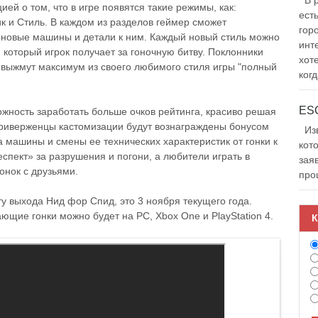
В р
цией
о
том
,
что
в
игре
появятся
такие
режимы
,
как
:
ест
ик
и
Стиль
.
В
каждом
из
разделов
геймер
сможет
гор
новые
машины
и
детали
к
ним
.
Каждый
новый
стиль
можно
инт
,
который
игрок
получает
за
гоночную
битву
.
Поклонники
хот
выжмут
максимум
из своего
любимого
стиля игры "
полный
когд
ожность
заработать
больше
очков
рейтинга
,
красиво
решая
риверженцы
кастомизации
будут
вознаграждены
бонусом
Изв
а
машины
и
смены
ее
технических
характеристик
от
гонки
к
кот
еспект
»
за
разрушения
и
погони
,
а
любители
играть
в
зая
гонок
с
друзьями
.
про
ту
выхода
Нид
фор
Спид
,
это
3
ноября
текущего
года
.
вающие
гонки
можно
будет
на
PC
,
Xbox
One
и
PlayStation
4
.
К