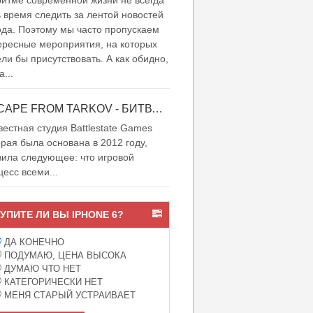
итме современной жизни не всегда
ь время следить за лентой новостей
ода. Поэтому мы часто пропускаем
ересные мероприятия, на которых
ели бы присутствовать. А как обидно,
а...
ESCAPE FROM TARKOV - БИТВА ЗА ТАРКОВ
естная студия Battlestate Games
орая была основана в 2012 году,
вила следующее: что игровой
цесс всеми...
УПИТЕ ЛИ ВЫ IPHONE 6?
ДА КОНЕЧНО
ПОДУМАЮ, ЦЕНА ВЫСОКА
ДУМАЮ ЧТО НЕТ
КАТЕГОРИЧЕСКИ НЕТ
МЕНЯ СТАРЫЙ УСТРАИВАЕТ