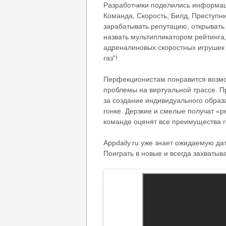
Разработчики
поделились
информа
Команда
,
Скорость
,
Билд
,
Преступн
зарабатывать
репутацию
,
открывать
назвать
мультипликатором
рейтинга
адреналиновых
скоростных
игрушек
газ
"!
Перфекционистам
понравится
возм
проблемы
на
виртуальной
трассе
.
П
за
создание
индивидуального
образ
гонке
.
Дерзкие
и
смелые
получат
«
р
команде
оценят
все
преимущества
Appdaily
.
ru
уже
знает
ожидаемую
да
Поиграть
в
новые
и
всегда
захваты