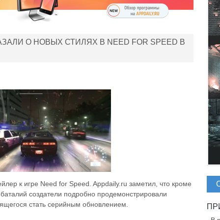
ЗАЛИ О НОВЫХ СТИЛЯХ В NEED FOR SPEED В
ейлер
к
игре
Need
for
Speed
. Appdaily.ru
заметил
,
что
кроме
баталий
создатели
подробно
продемонстрировали
вящегося
стать
серийным
обновлением
.