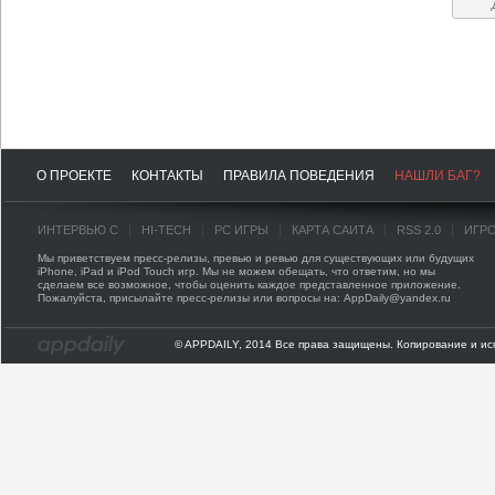
О ПРОЕКТЕ
КОНТАКТЫ
ПРАВИЛА ПОВЕДЕНИЯ
НАШЛИ БАГ?
ИНТЕРВЬЮ С
HI-TECH
PC ИГРЫ
КАРТА САЙТА
RSS 2.0
ИГР
Мы приветствуем пресс-релизы, превью и ревью для существующих или будущих
iPhone, iPad и iPod Touch игр. Мы не можем обещать, что ответим, но мы
сделаем все возможное, чтобы оценить каждое представленное приложение.
Пожалуйста, присылайте пресс-релизы или вопросы на: AppDaily@yandex.ru
© APPDAILY, 2014 Все права защищены. Копирование и ис