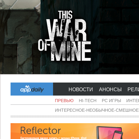
НОВОСТИ
АНОНСЫ
РЕЛ
ПРЕВЬЮ
HI-TECH
PC ИГРЫ
ИНТЕ
ИНТЕРЕСНОЕ-НЕОБЫЧНОЕ-СМЕШНОЕ-