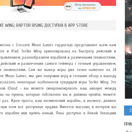
E WING: RAPTOR RISING ДОСТУПНА В APP STORE
вместно с Crescent Moon Games гордостью представляет всем нам
one и iPad. Strike Wing ориентирована на быстроту действий и
правлением, разнообразием кораблей и различными сложностями.
 действий и развлечения самого геймера с точным управлением,
и сложностями. Сам же выход игры уже точно намечен на 24
cent Moon Games, мы уже получили игру и готовим обзор к выходу
ссказать некоторые особенности грядущей игры Strike Wing: Это
кой iCloud – вы можете синхронизировать ваш аккаунт между
ны на пункты, которые собственно вы и должны пройти, можете
о раз. Идея проста, ваш космический корабль, в космосе, должен
 при этом все доступные орудия. Имеется магазин, в котором вы
С
го корабля или купить новый. Пока доступно в Новой Зеландии
ПРИ