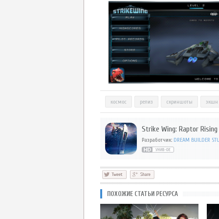
космос
релиз
скриншоты
экшн
Strike Wing: Raptor Rising
Разработчик:
DREAM BUILDER ST
ПОХОЖИЕ СТАТЬИ РЕСУРСА