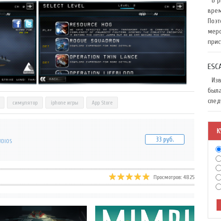
В ри
врем
Поэт
меро
прис
ESC
Изве
была
след
симулятор
iphone игры
App Store
К
33 руб.
UDIOS
Просмотров: 4825