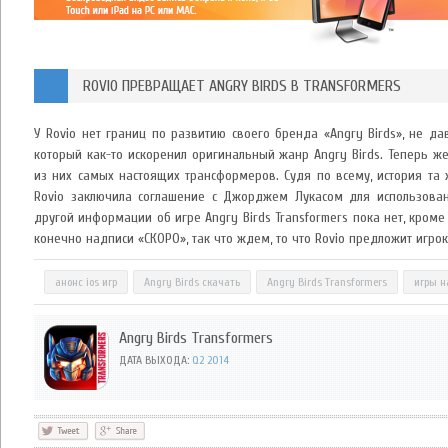
ROVIO ПРЕВРАЩАЕТ ANGRY BIRDS В TRANSFORMERS
У Rovio нет границ по развитию своего бренда «Angry Birds», не д
который как-то искоренил оригинальный жанр Angry Birds. Теперь ж
из них самых настоящих трансформеров. Судя по всему, история та 
Rovio заключила соглашение с Джорджем Лукасом для использован
другой информации об игре Angry Birds Transformers пока нет, кром
конечно надписи «СКОРО», так что ждем, то что Rovio предложит игро
анонс ios игр
Angry Birds скачать
Angry Birds Transformers
игры н
Angry Birds Transformers
ДАТА ВЫХОДА:
Q2 2014