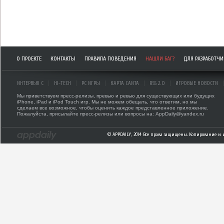
О ПРОЕКТЕ
КОНТАКТЫ
ПРАВИЛА ПОВЕДЕНИЯ
НАШЛИ БАГ?
ДЛЯ РАЗРАБОТЧ
ИНТЕРВЬЮ С
HI-TECH
PC ИГРЫ
КАРТА САЙТА
RSS 2.0
ИГРОВЫЕ НОВОСТИ
Мы приветствуем пресс-релизы, превью и ревью для существующих или будущих
iPhone, iPad и iPod Touch игр. Мы не можем обещать, что ответим, но мы
сделаем все возможное, чтобы оценить каждое представленное приложение.
Пожалуйста, присылайте пресс-релизы или вопросы на: AppDaily@yandex.ru
© APPDAILY, 2014 Все права защищены. Копирование и 