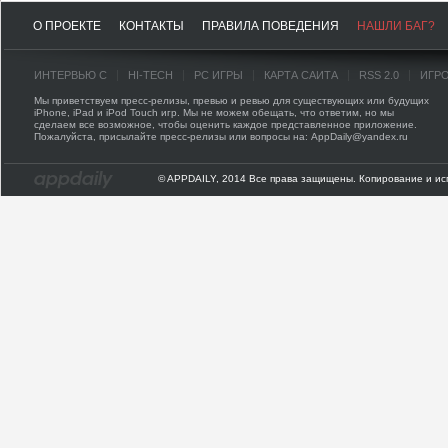
О ПРОЕКТЕ
КОНТАКТЫ
ПРАВИЛА ПОВЕДЕНИЯ
НАШЛИ БАГ?
ИНТЕРВЬЮ С
HI-TECH
PC ИГРЫ
КАРТА САЙТА
RSS 2.0
ИГР
Мы приветствуем пресс-релизы, превью и ревью для существующих или будущих
iPhone, iPad и iPod Touch игр. Мы не можем обещать, что ответим, но мы
сделаем все возможное, чтобы оценить каждое представленное приложение.
Пожалуйста, присылайте пресс-релизы или вопросы на: AppDaily@yandex.ru
© APPDAILY, 2014 Все права защищены. Копирование и ис