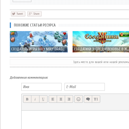
ПОХОЖИЕ СТАТЬИ РЕСУРСА
СОЗДАТЕЛЬ ИГРЫ HOLY MOLY DRAGONS, ПРЕДСТАВИЛ НОВУЮ ИГРУ EPIC DRAGONS
СОЛДАТИКИ 3: СРЕДНЕВЕКОВЬЕ В ЖАНРЕ TOWER-DEFENCE
Здесь место для вашей или нашей реклам
11 BIT STUDIOS ВЫПУСКАЕТ ДОЛГОЖДАННЫЙ «TOWER DEFENSE» ANOMALY 2 ВМЕСТЕ С CHILLINGO
LITTLE BIT EVIL КЛАССИКА ЖАНРА TOWER DEFENSE НА СТОРОНЕ ЗЛА, А НЕ ДОБРА
Добавления комментария: