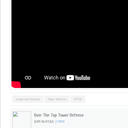
защитные башни
tower defense
OTTTD
Over The Top Tower Defense
ДАТА ВЫХОДА:
22 МАЯ