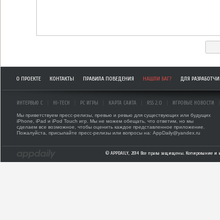
О ПРОЕКТЕ
КОНТАКТЫ
ПРАВИЛА ПОВЕДЕНИЯ
НАШЛИ БАГ?
ДЛЯ РАЗРАБОТЧ
ИНТЕРВЬЮ С
HI-TECH
PC ИГРЫ
КАРТА САЙТА
RSS 2.0
ИГРОВЫЕ НОВОСТИ
Мы приветствуем пресс-релизы, превью и ревью для существующих или будущих
iPhone, iPad и iPod Touch игр. Мы не можем обещать, что ответим, но мы
сделаем все возможное, чтобы оценить каждое представленное приложение.
Пожалуйста, присылайте пресс-релизы или вопросы на: AppDaily@yandex.ru
© APPDAILY, 2014 Все права защищены. Копирование и 