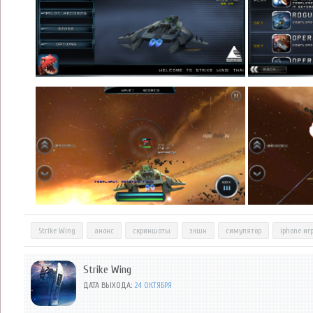
Strike Wing
анонс
скриншоты
экшн
симулятор
iphone иг
Strike Wing
ДАТА ВЫХОДА:
24 ОКТЯБРЯ