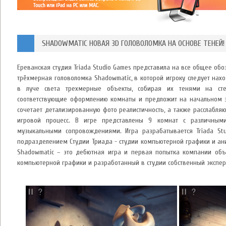
SHADOWMATIC НОВАЯ 3D ГОЛОВОЛОМКА НА ОСНОВЕ ТЕНЕЙ!
Ереванская студия Triada Studio Games представила на все общее о
трёхмерная головоломка Shadowmatic, в которой игроку следует нах
в луче света трехмерные объекты, собирая их тенями на сте
соответствующие оформлению комнаты и предложит на начальном э
сочетает детализированную фото реалистичность, а также расслабля
игровой процесс. В игре представлены 9 комнат с различным
музыкальными сопровождениями. Игра разрабатывается Triada Stu
подразделением Студии Триада - студии компьютерной графики и ан
Shadowmatic – это дебютная игра и первая попытка компании объ
компьютерной графики и разработанный в студии собственный экспе