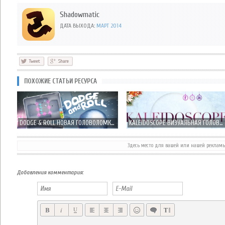
Shadowmatic
ДАТА ВЫХОДА:
МАРТ 2014
ПОХОЖИЕ СТАТЬИ РЕСУРСА
DODGE & ROLL НОВАЯ ГОЛОВОЛОМКА ОТ UNNYHOG - СНЕЖОК ... СНЕЖОК ...
KALEIDOSCOPE ВИЗУАЛЬНАЯ ГОЛОВОЛОМКА ОТ РУССКИХ РАЗРАБОТЧИКОВ
Здесь место для вашей или нашей реклам
NUMERITY НОВАЯ ЦИФРОВАЯ ГОЛОВОЛОМКА ОТ СОЗДАТЕЛЕЙ BLUEPRINT 3D
JOE DEVER'S LONE WOLF ИНТЕРАКТИВНАЯ КНИГА С ЭЛЕМЕНТАМИ ЭШН RPG
Добавления комментария: