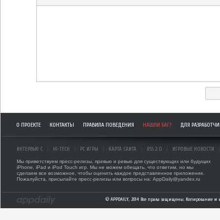
О ПРОЕКТЕ
КОНТАКТЫ
ПРАВИЛА ПОВЕДЕНИЯ
НАШЛИ БАГ?
ДЛЯ РАЗРАБОТЧ
ИНТЕРВЬЮ С
HI-TECH
PC ИГРЫ
КАРТА САЙТА
RSS 2.0
ИГРОВЫЕ НОВОСТИ
Мы приветствуем пресс-релизы, превью и ревью для существующих или будущих
iPhone, iPad и iPod Touch игр. Мы не можем обещать, что ответим, но мы
сделаем все возможное, чтобы оценить каждое представленное приложение.
Пожалуйста, присылайте пресс-релизы или вопросы на: AppDaily@yandex.ru
© APPDAILY, 2014 Все права защищены. Копирование и 