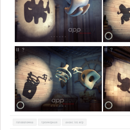
головоломка
трехмерная
анонс ios игр