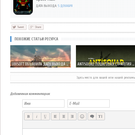
ДАТА ВЫХОДА:
5 ДЕКАБРЯ
ПОХОЖИЕ СТАТЬИ РЕСУРСА
UBISOFT ОБЪЯВИЛА ДАТУ ВЫХОДА ASSASSIN'S CREED: PIRATES НА IOS
ANTISQUAD ПОШАГОВАЯ СТРАТЕГИЯ ОТ РУССКИХ РАЗРАБОТЧИКОВ INSGAMES
Здесь место для вашей или нашей реклам
КОСМИЧЕСКИЙ RUNNER SPACE CHICKS ОТ CRESCENT MOON GAME УЖЕ В ЧЕТВЕРГ
ДОЛГОСТРОЙ OCEANHORN ™: MONSTER OF UNCHARTED SEAS ВЫХОДИТ В ЧЕТВЕРГ
Добавления комментария: