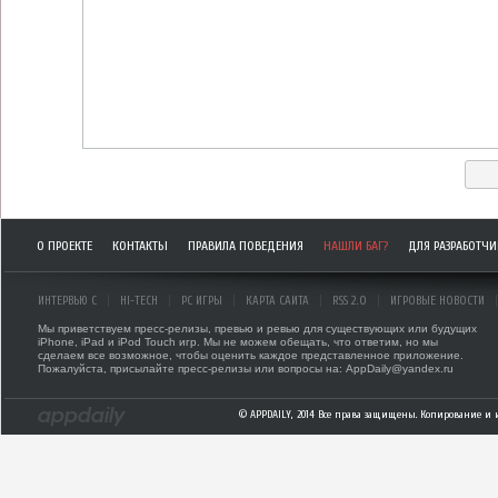
О ПРОЕКТЕ
КОНТАКТЫ
ПРАВИЛА ПОВЕДЕНИЯ
НАШЛИ БАГ?
ДЛЯ РАЗРАБОТЧ
ИНТЕРВЬЮ С
HI-TECH
PC ИГРЫ
КАРТА САЙТА
RSS 2.0
ИГРОВЫЕ НОВОСТИ
Мы приветствуем пресс-релизы, превью и ревью для существующих или будущих
iPhone, iPad и iPod Touch игр. Мы не можем обещать, что ответим, но мы
сделаем все возможное, чтобы оценить каждое представленное приложение.
Пожалуйста, присылайте пресс-релизы или вопросы на: AppDaily@yandex.ru
© APPDAILY, 2014 Все права защищены. Копирование и 