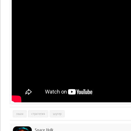
экшн
стратегия
шутер
Space Hulk