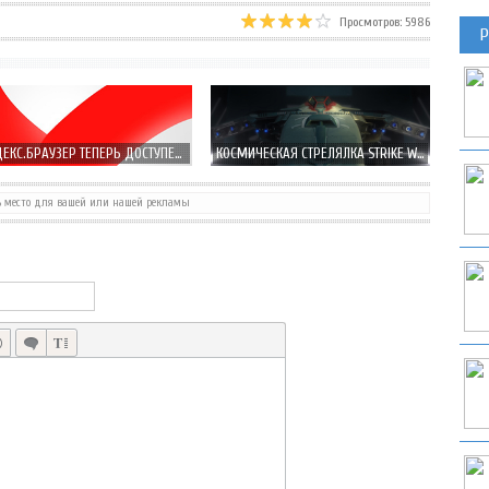
Просмотров: 5986
Р
ЯНДЕКС.БРАУЗЕР ТЕПЕРЬ ДОСТУПЕН И НА IPHONE
КОСМИЧЕСКАЯ СТРЕЛЯЛКА STRIKE WING: RAPTOR RISING ДОСТУПНА В APP STORE
ь место для вашей или нашей рекламы
НОВЫЙ VK APP 2.0 ПОД IOS 7 ВЫХОДИТ НА СЛЕДУЮЩЕЙ НЕДЕЛЕ!