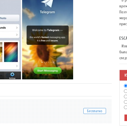
В ри
врем
Поэт
меро
прис
ESC
Изве
была
след
К
Бесплатно