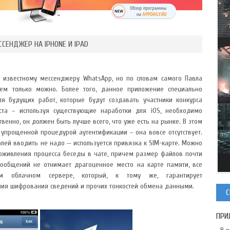
СЕНДЖЕР НА IPHONE И IPAD
т известному мессенджеру WhatsApp, но по словам самого Павла
ем только можно. Более того, данное приложение специально
я будущих работ, которые будут создавать участники конкурса
роста – используя существующие наработки для iOS, необходимо
твенно, он должен быть лучше всего, что уже есть на рынке. В этом
 упрощенной процедурой аутентификации – она вовсе отсутствует.
олей вводить не надо — используется привязка к SIM-карте. Можно
 оживления процесса беседы в чате, причем размер файлов почти
 сообщений не отнимает драгоценное место на карте памяти, все
ом облачном сервере, который, к тому же, гарантирует
ния шифрования сведений и прочих тонкостей обмена данными.
С
ПРИ