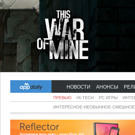
НОВОСТИ
АНОНСЫ
РЕЛ
ПРЕВЬЮ
HI-TECH
PC ИГРЫ
ИНТЕ
ИНТЕРЕСНОЕ-НЕОБЫЧНОЕ-СМЕШНОЕ-