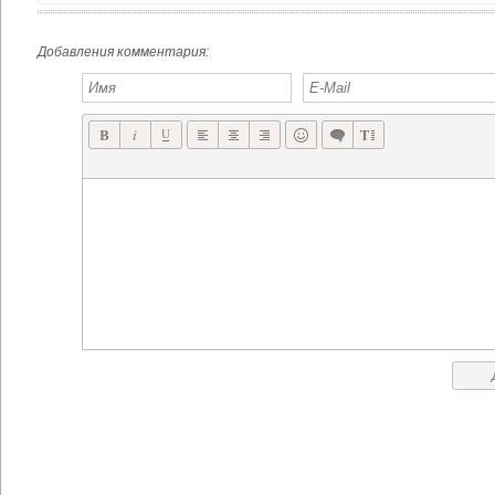
КРОСС-ПЛАТФОРМЕР COMBAT MONSTERS ДОСТУПЕН В APP STORE
DENA И РАЗРАБОТЧИК EIGHTPIXELSSQUARE ПРЕДСТАВИЛИ IOS ШУТЕР LAWLESS
Добавления комментария: