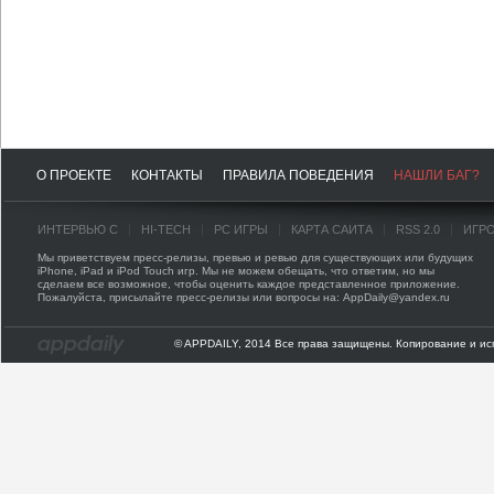
О ПРОЕКТЕ
КОНТАКТЫ
ПРАВИЛА ПОВЕДЕНИЯ
НАШЛИ БАГ?
ИНТЕРВЬЮ С
HI-TECH
PC ИГРЫ
КАРТА САЙТА
RSS 2.0
ИГР
Мы приветствуем пресс-релизы, превью и ревью для существующих или будущих
iPhone, iPad и iPod Touch игр. Мы не можем обещать, что ответим, но мы
сделаем все возможное, чтобы оценить каждое представленное приложение.
Пожалуйста, присылайте пресс-релизы или вопросы на: AppDaily@yandex.ru
© APPDAILY, 2014 Все права защищены. Копирование и ис