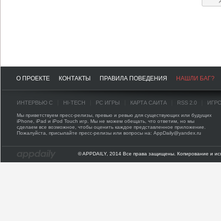
О ПРОЕКТЕ
КОНТАКТЫ
ПРАВИЛА ПОВЕДЕНИЯ
НАШЛИ БАГ?
ИНТЕРВЬЮ С
HI-TECH
PC ИГРЫ
КАРТА САЙТА
RSS 2.0
ИГР
Мы приветствуем пресс-релизы, превью и ревью для существующих или будущих
iPhone, iPad и iPod Touch игр. Мы не можем обещать, что ответим, но мы
сделаем все возможное, чтобы оценить каждое представленное приложение.
Пожалуйста, присылайте пресс-релизы или вопросы на: AppDaily@yandex.ru
© APPDAILY, 2014 Все права защищены. Копирование и ис