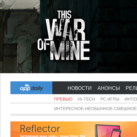
НОВОСТИ
АНОНСЫ
РЕЛ
ПРЕВЬЮ
HI-TECH
PC ИГРЫ
ИНТЕ
ИНТЕРЕСНОЕ-НЕОБЫЧНОЕ-СМЕШНОЕ-