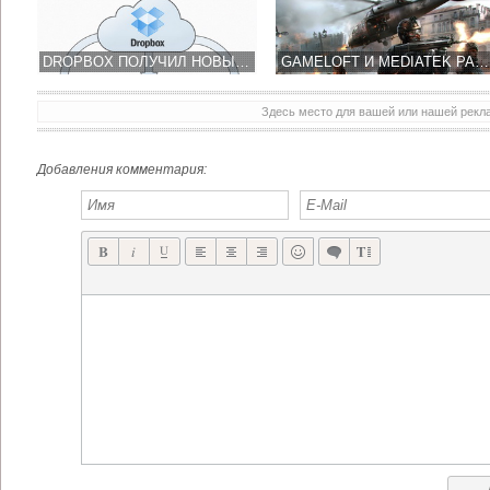
DROPBOX ПОЛУЧИЛ НОВЫЙ ИНТЕРФЕЙС ПОД IOS 7.0 И ПОДДЕРЖКУ AIRDROP
GAMELOFT И MEDIATEK РАБОТАЮТ НАД УЛУЧШЕНИЕМ ГРАФИКИ MODERN COMBAT 5
Здесь место для вашей или нашей рек
DENA И РАЗРАБОТЧИК EIGHTPIXELSSQUARE ПРЕДСТАВИЛИ IOS ШУТЕР LAWLESS
LORDS OF DISCORD ПОШАГОВАЯ СТРАТЕГИЯ ОТ РУССКОЙ КОМПАНИИ HEROCRAFT
Добавления комментария: