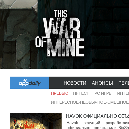
НОВОСТИ
АНОНСЫ
РЕЛ
ПРЕВЬЮ
HI-TECH
PC ИГРЫ
ИНТЕ
ИНТЕРЕСНОЕ-НЕОБЫЧНОЕ-СМЕШНОЕ-
HAVOK ОФИЦИАЛЬНО ОБЪЯВ
Havok ведущий разработчик
официально представили BioSho