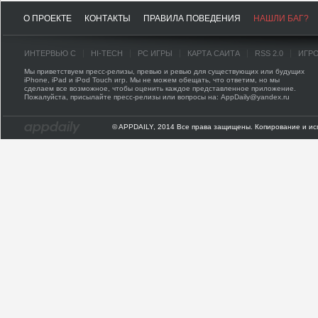
О ПРОЕКТЕ
КОНТАКТЫ
ПРАВИЛА ПОВЕДЕНИЯ
НАШЛИ БАГ?
ИНТЕРВЬЮ С
HI-TECH
PC ИГРЫ
КАРТА САЙТА
RSS 2.0
ИГР
Мы приветствуем пресс-релизы, превью и ревью для существующих или будущих
iPhone, iPad и iPod Touch игр. Мы не можем обещать, что ответим, но мы
сделаем все возможное, чтобы оценить каждое представленное приложение.
Пожалуйста, присылайте пресс-релизы или вопросы на: AppDaily@yandex.ru
© APPDAILY, 2014 Все права защищены. Копирование и ис