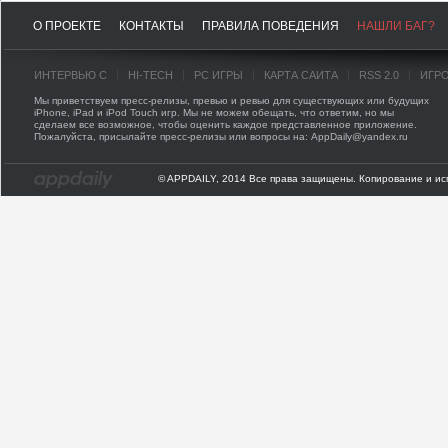
О ПРОЕКТЕ
КОНТАКТЫ
ПРАВИЛА ПОВЕДЕНИЯ
НАШЛИ БАГ?
ИНТЕРВЬЮ С
HI-TECH
PC ИГРЫ
КАРТА САЙТА
RSS 2.0
ИГР
Мы приветствуем пресс-релизы, превью и ревью для существующих или будущих
iPhone, iPad и iPod Touch игр. Мы не можем обещать, что ответим, но мы
сделаем все возможное, чтобы оценить каждое представленное приложение.
Пожалуйста, присылайте пресс-релизы или вопросы на: AppDaily@yandex.ru
© APPDAILY, 2014 Все права защищены. Копирование и ис