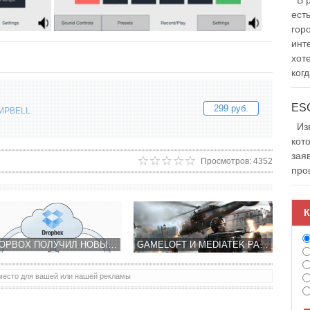
В р
ест
гор
инт
хот
когд
299 руб.
MPBELL
Изв
кот
зая
Просмотров: 4352
про
К
DROPBOX ПОЛУЧИЛ НОВЫЙ ИНТЕРФЕЙС ПОД IOS 7.0 И ПОДДЕРЖКУ AIRDROP
GAMELOFT И MEDIATEK РАБОТАЮТ НАД УЛУЧШЕНИЕМ ГРАФИКИ MODERN COMBAT 5
место для вашей или нашей рекламы
LITTLE BIT EVIL - ЗАЩИТНЫЕ БАШНИ ОТ РУССКИХ РАЗРАБОТЧИКОВ