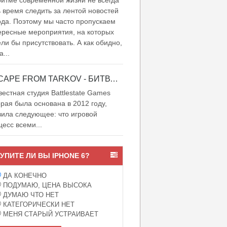
итме современной жизни не всегда
ь время следить за лентой новостей
ода. Поэтому мы часто пропускаем
ересные мероприятия, на которых
ели бы присутствовать. А как обидно,
а...
ESCAPE FROM TARKOV - БИТВА ЗА ТАРКОВ
естная студия Battlestate Games
орая была основана в 2012 году,
вила следующее: что игровой
цесс всеми...
УПИТЕ ЛИ ВЫ IPHONE 6?
ДА КОНЕЧНО
ПОДУМАЮ, ЦЕНА ВЫСОКА
ДУМАЮ ЧТО НЕТ
КАТЕГОРИЧЕСКИ НЕТ
МЕНЯ СТАРЫЙ УСТРАИВАЕТ