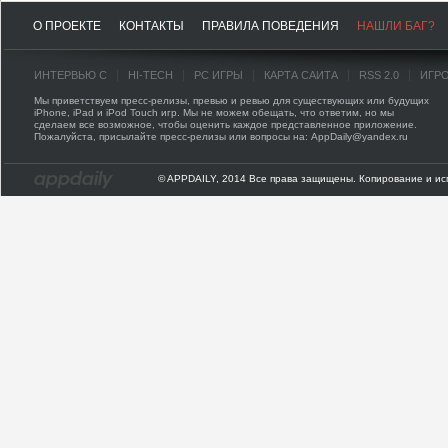
О ПРОЕКТЕ
КОНТАКТЫ
ПРАВИЛА ПОВЕДЕНИЯ
НАШЛИ БАГ?
ИНТЕРВЬЮ С
HI-TECH
PC ИГРЫ
КАРТА САЙТА
RSS 2.0
ИГР
Мы приветствуем пресс-релизы, превью и ревью для существующих или будущих
iPhone, iPad и iPod Touch игр. Мы не можем обещать, что ответим, но мы
сделаем все возможное, чтобы оценить каждое представленное приложение.
Пожалуйста, присылайте пресс-релизы или вопросы на: AppDaily@yandex.ru
© APPDAILY, 2014 Все права защищены. Копирование и ис