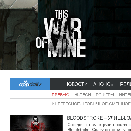
НОВОСТИ
АНОНСЫ
РЕЛ
ПРЕВЬЮ
HI-TECH
PC ИГРЫ
ИНТЕ
ИНТЕРЕСНОЕ-НЕОБЫЧНОЕ-СМЕШНОЕ-
BLOODSTROKE – УЛИЦЫ, З
Сегодня к нам в руки попала оч
Bloodstroke. Сразу же стоит упо