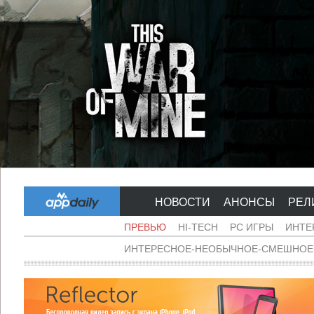
НОВОСТИ
АНОНСЫ
РЕЛ
ПРЕВЬЮ
HI-TECH
PC ИГРЫ
ИНТЕ
ИНТЕРЕСНОЕ-НЕОБЫЧНОЕ-СМЕШНОЕ-