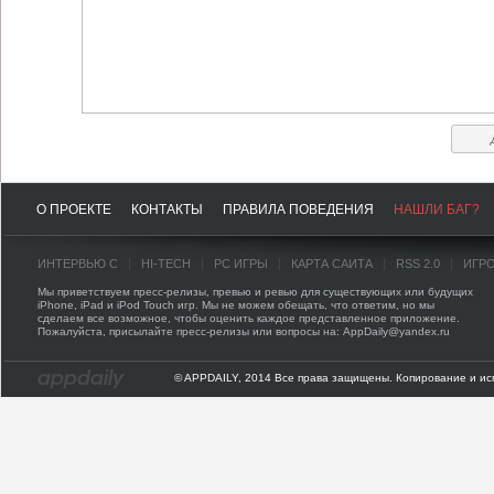
О ПРОЕКТЕ
КОНТАКТЫ
ПРАВИЛА ПОВЕДЕНИЯ
НАШЛИ БАГ?
ИНТЕРВЬЮ С
HI-TECH
PC ИГРЫ
КАРТА САЙТА
RSS 2.0
ИГР
Мы приветствуем пресс-релизы, превью и ревью для существующих или будущих
iPhone, iPad и iPod Touch игр. Мы не можем обещать, что ответим, но мы
сделаем все возможное, чтобы оценить каждое представленное приложение.
Пожалуйста, присылайте пресс-релизы или вопросы на: AppDaily@yandex.ru
© APPDAILY, 2014 Все права защищены. Копирование и ис