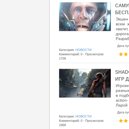
САМУ
БЕСПЛ
Экшен 
всем 
хватит
дорог
Разраб
Дата пу
Категория:
НОВОСТИ
Комментарий: 0 - Просмотров:
1709
SHAD
ИГР Д
Игроки
разных
в подб
action
Ларой 
Дата пу
Категория:
НОВОСТИ
Комментарий: 0 - Просмотров:
1868