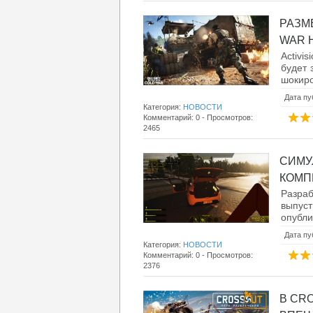
РАЗМ
WAR НА
Activi
будет 
шокиро
Дата пу
Категория:
НОВОСТИ
Комментарий: 0 - Просмотров:
2465
СИМУ
КОМП
Разра
выпус
опубли
Дата пу
Категория:
НОВОСТИ
Комментарий: 0 - Просмотров:
2376
В CR