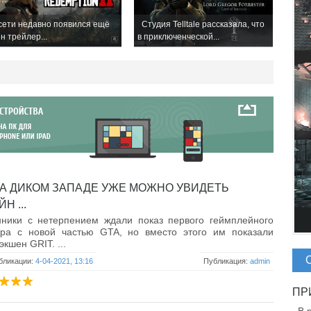
ети недавно появился ещё
Студия Telltale рассказала, что
н трейлер...
в приключенческой...
НА ДИКОМ ЗАПАДЕ УЖЕ МОЖНО УВИДЕТЬ
Н ...
нники с нетерпением ждали показ первого геймплейного
ера с новой частью GTA, но вместо этого им показали
экшен GRIT. ...
бликации:
4-04-2021, 13:16
Публикация:
admin