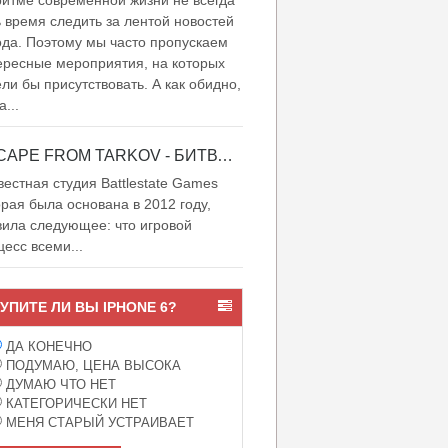
итме современной жизни не всегда
ь время следить за лентой новостей
ода. Поэтому мы часто пропускаем
ересные мероприятия, на которых
ели бы присутствовать. А как обидно,
а...
ESCAPE FROM TARKOV - БИТВА ЗА ТАРКОВ
естная студия Battlestate Games
орая была основана в 2012 году,
вила следующее: что игровой
цесс всеми...
УПИТЕ ЛИ ВЫ IPHONE 6?
ДА КОНЕЧНО
ПОДУМАЮ, ЦЕНА ВЫСОКА
ДУМАЮ ЧТО НЕТ
КАТЕГОРИЧЕСКИ НЕТ
МЕНЯ СТАРЫЙ УСТРАИВАЕТ