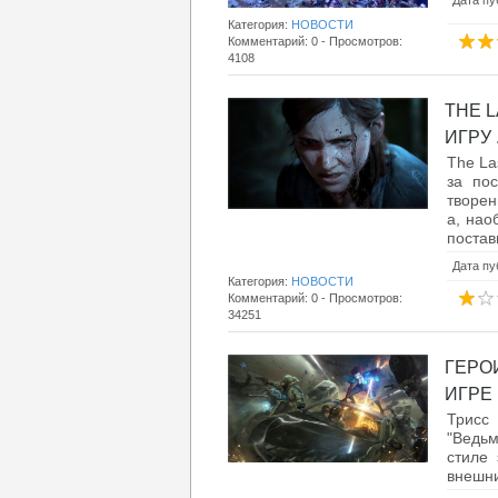
Дата пу
Категория:
НОВОСТИ
Комментарий: 0 - Просмотров:
4108
THE L
ИГРУ .
The La
за пос
творен
а, нао
постави
Дата пу
Категория:
НОВОСТИ
Комментарий: 0 - Просмотров:
34251
ГЕРОИ
ИГРЕ .
Трисс
"Ведьм
стиле 
внешни