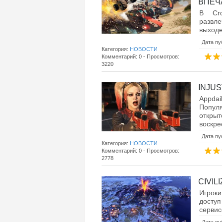
ВПЕЧ
В Cro
развле
выходе
Дата пу
Категория:
НОВОСТИ
Комментарий: 0 - Просмотров:
3220
INJUS
Appdai
Популя
откры
воскрес
Дата пу
Категория:
НОВОСТИ
Комментарий: 0 - Просмотров:
2778
CIVIL
Игрок
доступ
сервисе