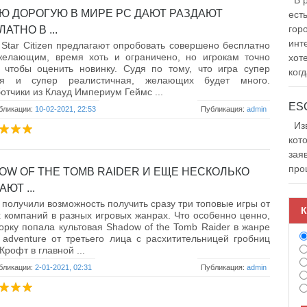
В р
Ю ДОРОГУЮ В МИРЕ PC ДАЮТ РАЗДАЮТ
ест
гор
АТНО В ...
инт
Star Citizen предлагают опробовать совершено бесплатно
желающим, время хоть и ограничено, но игрокам точно
хот
, чтобы оценить новинку. Судя по тому, что игра супер
когд
ая и супер реалистичная, желающих будет много.
отчики из Клауд Империум Геймс ...
бликации:
10-02-2021, 22:53
Публикация:
admin
Изв
кот
зая
про
OW OF THE TOMB RAIDER И ЕЩЕ НЕСКОЛЬКО
АЮТ ...
 получили возможность получить сразу три топовые игры от
К
 компаний в разных игровых жанрах. Что особенно ценно,
орку попала культовая Shadow of the Tomb Raider в жанре
- adventure от третьего лица с расхитительницей гробниц
Крофт в главной ...
бликации:
2-01-2021, 02:31
Публикация:
admin