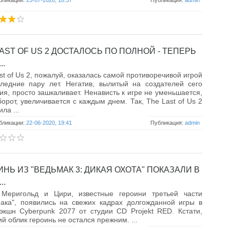
бликации:
25-07-2020, 16:37
Публикация:
admin
AST OF US 2 ДОСТАЛОСЬ ПО ПОЛНОЙ - ТЕПЕРЬ
..
st of Us 2, пожалуй, оказалась самой противоречивой игрой
ледние пару лет. Негатив, вылитый на создателей сего
ия, просто зашкаливает. Ненависть к игре не уменьшается,
борот, увеличивается с каждым днем. Так, The Last of Us 2
ла ...
бликации:
22-06-2020, 19:41
Публикация:
admin
НЬ ИЗ "ВЕДЬМАК 3: ДИКАЯ ОХОТА" ПОКАЗАЛИ В
..
 Меригольд и Цири, известные героини третьей части
ака", появились на свежих кадрах долгожданной игры в
экшн Cyberpunk 2077 от студии CD Projekt RED. Кстати,
й облик героинь не остался прежним. ...