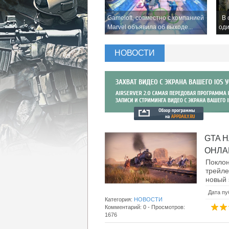
Gameloft, совместно с компанией
В с
Marvel объявила об выходе...
оди
НОВОСТИ
GTA 
ОНЛАЙ
Покло
трейл
новый 
Дата пу
Категория:
НОВОСТИ
Комментарий: 0 - Просмотров:
1676