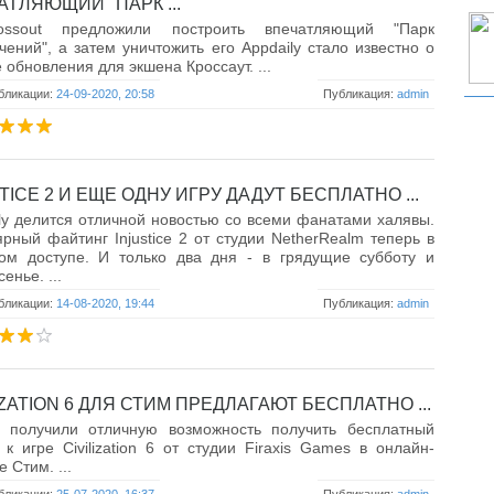
АТЛЯЮЩИЙ "ПАРК ...
ssout предложили построить впечатляющий "Парк
чений", а затем уничтожить его Appdaily стало известно о
 обновления для экшена Кроссаут. ...
бликации:
24-09-2020, 20:58
Публикация:
admin
TICE 2 И ЕЩЕ ОДНУ ИГРУ ДАДУТ БЕСПЛАТНО ...
ly делится отличной новостью со всеми фанатами халявы.
рный файтинг Injustice 2 от студии NetherRealm теперь в
том доступе. И только два дня - в грядущие субботу и
енье. ...
бликации:
14-08-2020, 19:44
Публикация:
admin
IZATION 6 ДЛЯ СТИМ ПРЕДЛАГАЮТ БЕСПЛАТНО ...
и получили отличную возможность получить бесплатный
 к игре Civilization 6 от студии Firaxis Games в онлайн-
 Стим. ...