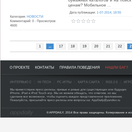
бумажных каталогов и на поис
ценам? Мобильное ...
Дата публикации:
1-07-2014, 18:55
Категория:
НОВОСТИ
Комментарий: 0 - Просмотров:
4600
1
...
17
18
19
20
21
22
2
О ПРОЕКТЕ
КОНТАКТЫ
ПРАВИЛА ПОВЕДЕНИЯ
НАШЛИ БАГ?
ИНТЕРВЬЮ С
HI-TECH
PC ИГРЫ
КАРТА САЙТА
RSS 2.0
ИГР
Мы приветствуем пресс-релизы, превью и ревью для существующих или будущих
iPhone, iPad и iPod Touch игр. Мы не можем обещать, что ответим, но мы
сделаем все возможное, чтобы оценить каждое представленное приложение.
Пожалуйста, присылайте пресс-релизы или вопросы на: AppDaily@yandex.ru
© APPDAILY, 2014 Все права защищены. Копирование и ис