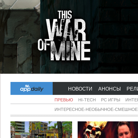
НОВОСТИ
АНОНСЫ
РЕЛ
ПРЕВЬЮ
HI-TECH
PC ИГРЫ
ИНТЕ
ИНТЕРЕСНОЕ-НЕОБЫЧНОЕ-СМЕШНОЕ-