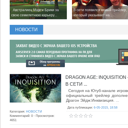
Австралиец Марти Брики за
В сети появился новый трейлер,
свою семилетнюю карьеру...
который указывает на...
НОВОСТИ
DRAGON AGE: INQUISITIO
В СЕТИ ...
Сегодня на Ютуб-канале игрово
официальный трейлер дополнен
Драгон Эйдж:Инквизиция. ...
Дата публикации:
6-05-2015, 18:58
Категория:
НОВОСТИ
Комментарий: 0 - Просмотров:
4651