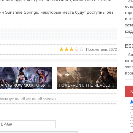
В р
ест
и Sunshine Springs, некоторые места будут доступны без
гор
инт
хот
когд
Просмотров: 2672
Изв
кот
зая
про
В SAINTS ROW МОЖНО БУДЕТ ПОИГРАТЬ БЕСПЛАТНО
HOMEFRONT: THE REVOLUTION ТЕПЕРЬ БУДЕТ РАЗВИВАТЬ DEEP SILVER
К
место для вашей или нашей рекламы