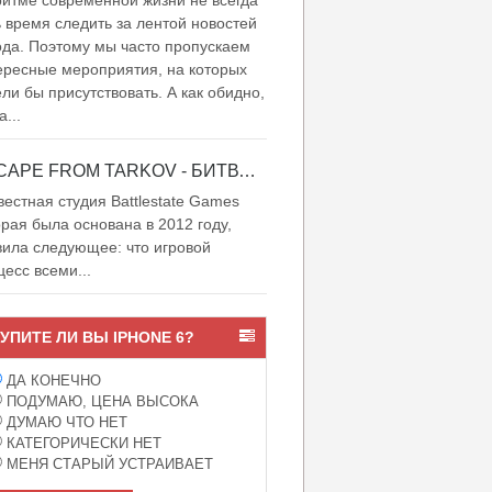
итме современной жизни не всегда
ь время следить за лентой новостей
ода. Поэтому мы часто пропускаем
ересные мероприятия, на которых
ели бы присутствовать. А как обидно,
а...
ESCAPE FROM TARKOV - БИТВА ЗА ТАРКОВ
естная студия Battlestate Games
орая была основана в 2012 году,
вила следующее: что игровой
цесс всеми...
УПИТЕ ЛИ ВЫ IPHONE 6?
ДА КОНЕЧНО
ПОДУМАЮ, ЦЕНА ВЫСОКА
ДУМАЮ ЧТО НЕТ
КАТЕГОРИЧЕСКИ НЕТ
МЕНЯ СТАРЫЙ УСТРАИВАЕТ