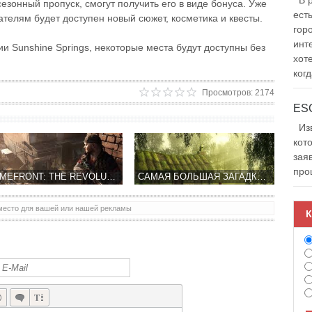
В р
езонный пропуск, смогут получить его в виде бонуса. Уже
ест
вателям будет доступен новый сюжет, косметика и квесты.
гор
инт
и Sunshine Springs, некоторые места будут доступны без
хот
когд
Просмотров: 2174
Изв
кот
зая
про
HOMEFRONT: THE REVOLUTION ТЕПЕРЬ БУДЕТ РАЗВИВАТЬ DEEP SILVER
САМАЯ БОЛЬШАЯ ЗАГАДКА 20-ГО ВЕКА SECRET FILES TUNGUSKA ВЫХОДИТ НА IOS
место для вашей или нашей рекламы
К