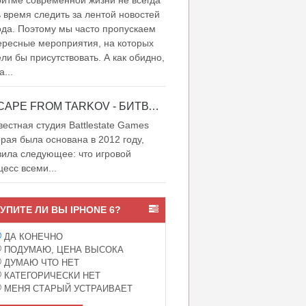
итме современной жизни не всегда
ь время следить за лентой новостей
ода. Поэтому мы часто пропускаем
ересные мероприятия, на которых
ели бы присутствовать. А как обидно,
а...
ESCAPE FROM TARKOV - БИТВА ЗА ТАРКОВ
естная студия Battlestate Games
орая была основана в 2012 году,
вила следующее: что игровой
цесс всеми...
УПИТЕ ЛИ ВЫ IPHONE 6?
ДА КОНЕЧНО
ПОДУМАЮ, ЦЕНА ВЫСОКА
ДУМАЮ ЧТО НЕТ
КАТЕГОРИЧЕСКИ НЕТ
МЕНЯ СТАРЫЙ УСТРАИВАЕТ