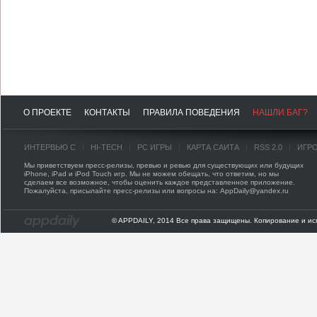
О ПРОЕКТЕ
КОНТАКТЫ
ПРАВИЛА ПОВЕДЕНИЯ
НАШЛИ БАГ?
ИНТЕРВЬЮ С
HI-TECH
PC ИГРЫ
КАРТА САЙТА
RSS 2.0
ИГР
Мы приветствуем пресс-релизы, превью и ревью для существующих или будущих
iPhone, iPad и iPod Touch игр. Мы не можем обещать, что ответим, но мы
сделаем все возможное, чтобы оценить каждое представленное приложение.
Пожалуйста, присылайте пресс-релизы или вопросы на: AppDaily@yandex.ru
© APPDAILY, 2014 Все права защищены. Копирование и ис