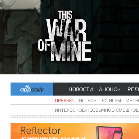
НОВОСТИ
АНОНСЫ
РЕЛ
ПРЕВЬЮ
HI-TECH
PC ИГРЫ
ИНТЕ
ИНТЕРЕСНОЕ-НЕОБЫЧНОЕ-СМЕШНОЕ-